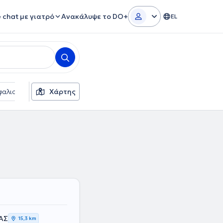
e chat με γιατρό
Ανακάλυψε το DO+
EL
αλιστικές εταιρείες
Χάρτης
Φύλο
ΑΣ
15,3 km