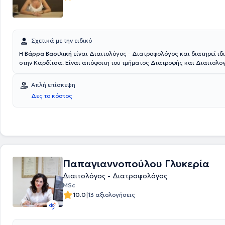
Σχετικά με την ειδικό
H
Βάρρα Βασιλική
είναι Διαιτολόγος - Διατροφολόγος και διατηρεί ιδ
στην Καρδίτσα. Είναι απόφοιτη του τμήματος Διατροφής και Διαιτολο
Τεχνολογικού Εκπαιδευτικού Ιδρύματος Λάρισας και έχει εργαστεί στο
Νοσοκομείο Τρικάλων. Τέλος, εξειδικεύεται στην κλινική διαιτολογία, 
Απλή επίσκεψη
παχυσαρκία και μεταβολισμό, καθώς και στο nutrition coaching.
Δες το κόστος
Παπαγιαννοπούλου Γλυκερία
Διαιτολόγος - Διατροφολόγος
MSc
|
10.0
13 αξιολογήσεις