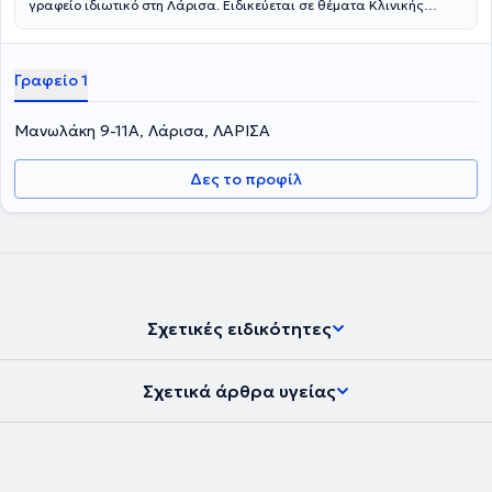
γραφείο ιδιωτικό στη Λάρισα. Ειδικεύεται σε θέματα Κλινικής
Διατροφής, Γαστρεντερολογίας (Ιδιοπαθή Φλεγμονώδη Νοσήματα
του Εντέρου, Σύνδρομο Ευερεθίστου Εντέρου, Κοιλιοκάκη).
Γραφείο 1
Μανωλάκη 9-11Α, Λάρισα, ΛΑΡΙΣΑ
Δες το προφίλ
Σχετικές ειδικότητες
Σχετικά άρθρα υγείας