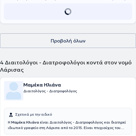
πρόγραμμα του Πανεπιστημίου Θεσσαλίας με τίτλο «Διατροφή και
Ψυχική Υγεία», αποκτώντας εξειδίκευση (master practitioner) στα
περιστατικά Διατροφικών Διαταραχών (Βουλιμία, Νευρογενής
Ανορεξία, Σύνδρομο Νυχτερινής Υπερφαγίας) .
Προβολή όλων
4
Διαιτολόγοι - Διατροφολόγοι κοντά στον νομό
Λάρισας
Μαμέκα Ηλιάνα
Διαιτολόγος - Διατροφολόγος
Σχετικά με την ειδικό
Η
Μαμέκα Ηλιάνα
είναι Διαιτολόγος - Διατροφολόγος και διατηρεί
ιδιωτικό γραφείο στη Λάρισα από το 2015. Είναι πτυχιούχος του
Αλεξάνδρειου Τεχνολογικού Εκπαιδευτικού Ιδρύματος