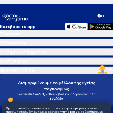
EL
Κατέβασε το app
Περιοχές
Ειδικότητες
Παθήσεις/Υπηρεσίες
Αναζητήσεις
doctoranytime
Διαμορφώνουμε το μέλλον της υγείας
παγκοσμίως
Ελλάδα
Βέλγιο
Μεξικό
Κολομβία
Εκουαδόρ
Γουατεμάλα
Βραζιλία
Χρησιμοποιούμε cookies για να σου προσφέρουμε μια κορυφαία
προσωποποιημένη εμπειρία doctoranytime και να σε βοηθήσουμε