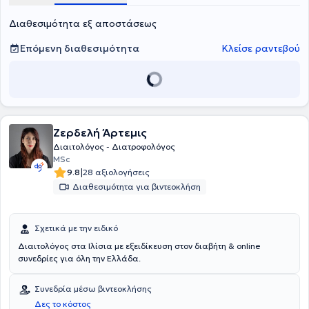
σπουδές με έμφαση στη διατροφή αθλητών και την υποστήριξή
τους για βέλτιστη απόδοση και ευεξία.
Παράλληλα με την
Διαθεσιμότητα εξ αποστάσεως
επαγγελματική της πορεία, είναι εν ενεργεία αθλήτρια βόλεϊ,
γεγονός που την βοηθά να κατανοεί από πρώτο χέρι τις ανάγκες
Επόμενη διαθεσιμότητα
Κλείσε ραντεβού
και τις προκλήσεις των αθλητών. Με πάθος για τη διατροφή και την
αθλητική απόδοση, στόχος της είναι να καθοδηγεί τους ανθρώπους
να επιτυγχάνουν ισορροπία και υγεία μέσα από εξατομικευμένα
διατροφικά πλάνα, προσφέροντας γνώσεις, υποστήριξη και
έμπνευση στον δρόμο προς έναν υγιεινό και ενεργό τρόπο ζωής.
Ζερδελή Άρτεμις
Διαιτολόγος - Διατροφολόγος
MSc
|
9.8
28 αξιολογήσεις
Διαθεσιμότητα για βιντεοκλήση
Σχετικά με την ειδικό
Διαιτολόγος στα Ιλίσια με εξειδίκευση στον διαβήτη & online
συνεδρίες για όλη την Ελλάδα.
Συνεδρία μέσω βιντεοκλήσης
Δες το κόστος