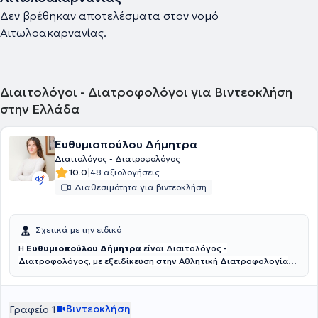
Δεν βρέθηκαν αποτελέσματα στον νομό
Αιτωλοακαρνανίας.
Διαιτολόγοι - Διατροφολόγοι για Βιντεοκλήση
στην Ελλάδα
Ευθυμιοπούλου Δήμητρα
Διαιτολόγος - Διατροφολόγος
|
10.0
48 αξιολογήσεις
Διαθεσιμότητα για βιντεοκλήση
Σχετικά με την ειδικό
Η
Ευθυμιοπούλου Δήμητρα
είναι Διαιτολόγος -
Διατροφολόγος, με εξειδίκευση στην Αθλητική Διατροφολογία
και διατητεί ιδιωτικό γραφείο στους Αμπελόκηπους. Αποφοίτησε
από το Χαροκόπειο Πανεπιστήμιο Αθηνών, έναν από τους
κορυφαίους ακαδημαϊκούς φορείς στον τομέα της Διατροφής και
Βιντεοκλήση
Γραφείο 1
Διαιτολογίας. Στη συνέχεια, ολοκλήρωσε μεταπτυχιακές