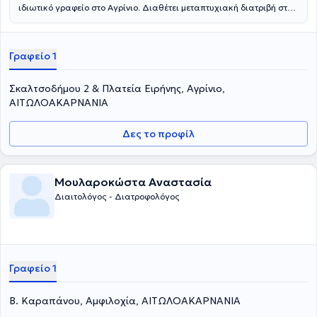
ιδιωτικό γραφείο στο Αγρίνιο. Διαθέτει μεταπτυχιακή διατριβή στο
Χαροκόπειο Πανεπιστήμιο στον τομέα της Κλινικής Διατροφής και
πτυχίο από το ίδιο πανεπιστήμιο. Η διαιτολόγος έχει ιδιαίτερη
εμπειρία σε ζητήματα λιπομετρήσων, σωμετικών μετρήσεων,
Γραφείο 1
παιδικής παχυσαρκίας, ανορεξίας - βουλιμίας και σωστής
διατροφής. Στο ιδιωτικό της γραφείο παρέχει εξειδικευμένες
υπηρεσίες στις ιδιαίτερες ανάγκες των πελατών της.
Σκαλτσοδήμου 2 & Πλατεία Ειρήνης, Αγρίνιο,
ΑΙΤΩΛΟΑΚΑΡΝΑΝΙΑ
Δες το προφίλ
Μουλαροκώστα Αναστασία
Διαιτολόγος - Διατροφολόγος
Γραφείο 1
Β. Καραπάνου, Αμφιλοχία, ΑΙΤΩΛΟΑΚΑΡΝΑΝΙΑ