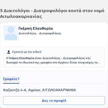
5
Διαιτολόγοι - Διατροφολόγοι κοντά στον νομό
Αιτωλοακαρνανίας
Γκέρκη Ελευθερία
Διαιτολόγος - Διατροφολόγος
Σχετικά με την ειδικό
Η
Γκέρκη Ελευθερία
είναι Διαιτολόγος - Διατροφολόγος και
διατηρεί το ιδιωτικό της γραφείο στο Αγρίνιο. Είναι πτυχιούχος του
ΑΤΕΙ Κρήτης ενώ στο ιδιωτικό της γραφείο αναλαμβάνει πλήθος
ανθρώπων έχοντας πάντα στο επίκεντρο την καλύτερη δυνατή
εξυπηρέτηση των εξατομικευμένων αναγκών του καθενός και της
Γραφείο 1
καθεμιάς.
Καζαντζή 4-6, Αγρίνιο, ΑΙΤΩΛΟΑΚΑΡΝΑΝΙΑ
Δες το προφίλ