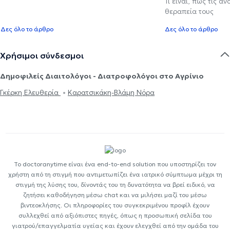
Τι είναι, πώς τις α
θεραπεία τους
Δες όλο το άρθρο
Δες όλο το άρθρο
Χρήσιμοι σύνδεσμοι
Δημοφιλείς Διαιτολόγοι - Διατροφολόγοι στο Αγρίνιο
Γκέρκη Ελευθερία
Καρατσικάκη-Βλάμη Νόρα
Το doctoranytime είναι ένα end-to-end solution που υποστηρίζει τον
χρήστη από τη στιγμή που αντιμετωπίζει ένα ιατρικό σύμπτωμα μέχρι τη
στιγμή της λύσης του, δίνοντάς του τη δυνατότητα να βρεί ειδικό, να
ζητήσει καθοδήγηση μέσω chat και να μιλήσει μαζί του μέσω
βιντεοκλήσης. Οι πληροφορίες του συγκεκριμένου προφίλ έχουν
συλλεχθεί από αξιόπιστες πηγές, όπως η προσωπική σελίδα του
γιατρού/επαγγελματία υγείας και έχουν ελεγχθεί από την ομάδα του