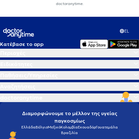
doctoranytime.
EL
Κατέβασε το app
Περιοχές
Ειδικότητες
Παθήσεις/Υπηρεσίες
Αναζητήσεις
doctoranytime
Διαμορφώνουμε το μέλλον της υγείας
παγκοσμίως
Ελλάδα
Βέλγιο
Μεξικό
Κολομβία
Εκουαδόρ
Γουατεμάλα
Βραζιλία