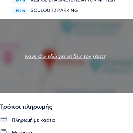
197m
SOULOU 12 PARKING
199m
Κάνε κλικ εδώ για να δεις τον χάρτη
Τρόποι πληρωμής
Πληρωμή με κάρτα
Μετρητά