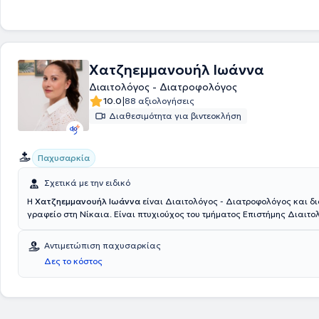
Χατζηεμμανουήλ Ιωάννα
Διαιτολόγος - Διατροφολόγος
|
10.0
88 αξιολογήσεις
Διαθεσιμότητα για βιντεοκλήση
Παχυσαρκία
Σχετικά με την ειδικό
Η
Χατζηεμμανουήλ Ιωάννα
είναι Διαιτολόγος - Διατροφολόγος και δι
γραφείο στη Νίκαια. Είναι πτυχιούχος του τμήματος Επιστήμης Διαιτο
Διατροφής του Χαροκοπείου Πανεπιστημίου με εξιδείκευση στην Παιδι
Διατροφή, έχοντας παρακολουθήσει το εκπαιδευτικό πρόγραμμα “Mast
Αντιμετώπιση παχυσαρκίας
in Pediatric Nutrition”. Διαθέτει κλινική και επιστημονική εμπειρία και
Δες το κόστος
Πανελλήνιου Συλλόγου Διαιτολόγων - Διατροφολόγων. Τέλος, έχει π
πλήθος εργαστηρίων και συνεδρίων.