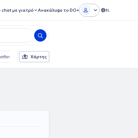
e chat με γιατρό
Ανακάλυψε το DO+
EL
σθετα φίλτρα
Χάρτης
Φύλο