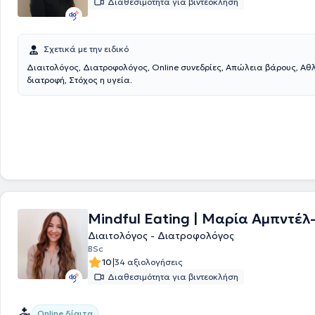
Διαθεσιμότητα για βιντεοκλήση
τις τρέχουσες εξελίξεις, ώστε να παραμένει ενημερωμένος στην έρευν
της διατροφής.
Σχετικά με την ειδικό
Διαιτολόγος, Διατροφολόγος, Online συνεδρίες, Απώλεια βάρους, Αθ
διατροφή, Στόχος η υγεία.
Mindful Eating | Μαρία Αμπντέλ
Διαιτολόγος - Διατροφολόγος
BSc
|
10
34 αξιολογήσεις
Διαθεσιμότητα για βιντεοκλήση
Online δίαιτα