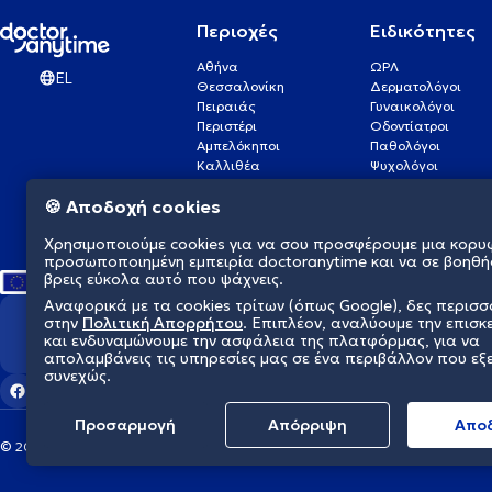
Περιοχές
Ειδικότητες
Αθήνα
ΩΡΛ
EL
Θεσσαλονίκη
Δερματολόγοι
Πειραιάς
Γυναικολόγοι
Περιστέρι
Οδοντίατροι
Αμπελόκηποι
Παθολόγοι
Καλλιθέα
Ψυχολόγοι
Πάτρα
Οφθαλμίατροι
🍪 Αποδοχή cookies
Γλυφάδα
Ενδοκρινολόγοι
Νίκαια
Ουρολόγοι
Χρησιμοποιούμε cookies για να σου προσφέρουμε μια κορυ
Νέα Σμύρνη
Καρδιολόγοι
προσωποποιημένη εμπειρία doctoranytime και να σε βοηθή
βρεις εύκολα αυτό που ψάχνεις.
Αναφορικά με τα cookies τρίτων (όπως Google), δες περισ
στην
Πολιτική Απορρήτου
. Επιπλέον, αναλύουμε την επισκ
Διαμορφώνουμε το μέλλον τη
και ενδυναμώνουμε την ασφάλεια της πλατφόρμας, για να
απολαμβάνεις τις υπηρεσίες μας σε ένα περιβάλλον που εξ
συνεχώς.
Προσαρμογή
Απόρριψη
Aπο
© 2026 doctoranytime