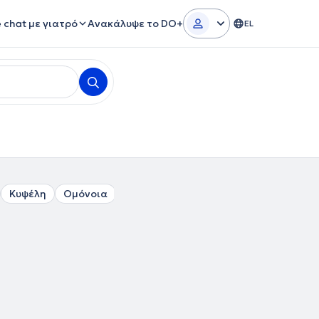
e chat με γιατρό
Ανακάλυψε το DO+
EL
Κυψέλη
Ομόνοια
Πλατεία Αττικής
Σταθμός Λαρίσης