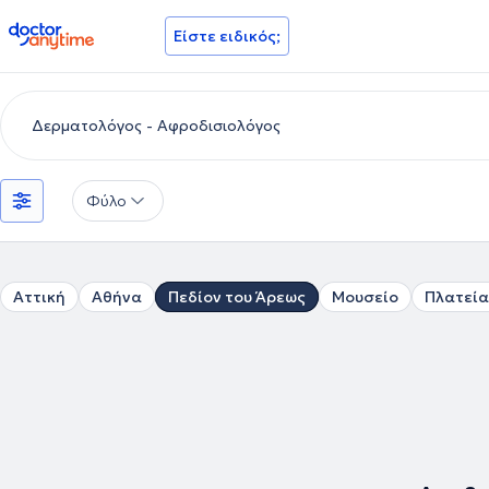
doctoranytime
Είστε ειδικός;
Φύλο
Αττική
Αθήνα
Πεδίον του Άρεως
Μουσείο
Πλατεία