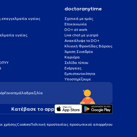
doctoranytime
 ή επαγγελματία υγείας
Σχετικά με εμάς
Επικοινωνία
DO+ at work
ελματία υγείας
Live chat με γιατρό
Ανακάλυψε το DO+
Κλινική Φροντίδας Βάρους
Άμεση Συνεδρία
Καριέρα
ΕΟΠΥΥ
Σελίδα τύπου
Q
Ενέργειες
ς
Εμπιστευτικότητα
Υποστηρίζουμε
όρ
Γουατεμάλα
Βραζιλία
Κατέβασε το app
οι χρήσης
Cookies
Πολιτική προστασίας προσωπικού απορρήτου