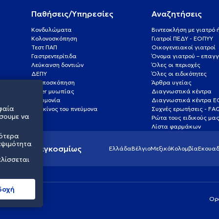
Παθήσεις/Υπηρεσίες
Αναζητήσεις
Κονδυλώματα
Βιντεοκλήση με γιατρό
Κολονοσκόπηση
Γιατροί ΠΕΔΥ - ΕΟΠΥΥ
Τεστ ΠΑΠ
Οικογενειακοί γιατροί
Γαστρεντερίτιδα
Όνομα γιατρού – επαγγ
Λεύκανση δοντιών
Όλες οι περιοχές
ΔΕΠΥ
Όλες οι ειδικότητες
Κολποσκόπηση
Άρθρα υγείας
Laser μυωπίας
Διαγνωστικά κέντρα
Πνευμονία
Διαγνωστικά κέντρα 
φαία
Καρκίνος του πνεύμονα
Συχνές ερωτήσεις - FA
σουμε να
Ρώτα τους ειδικούς μα
Λίστα φαρμάκων
σότερα
εψιμότητα
ς υγείας παγκοσμίως
Ελλάδα
Βέλγιο
Μεξικό
Κολομβία
Εκουαδ
ελίσσεται
δοχή
Ορ