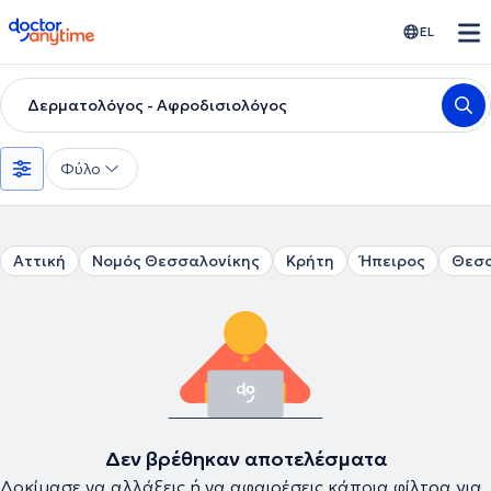
doctoranytime
EL
Δερματολόγος - Αφροδισιολόγος
Φύλο
Αττική
Νομός Θεσσαλονίκης
Κρήτη
Ήπειρος
Θεσ
Δεν βρέθηκαν αποτελέσματα
Δοκίμασε να αλλάξεις ή να αφαιρέσεις κάποια φίλτρα για