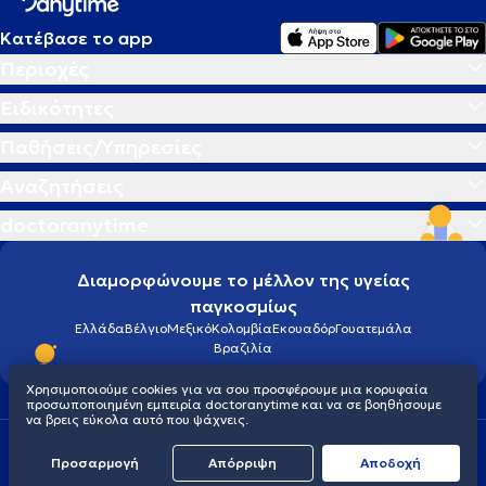
Κατέβασε το app
Περιοχές
Ειδικότητες
Παθήσεις/Υπηρεσίες
Αναζητήσεις
doctoranytime
Διαμορφώνουμε το μέλλον της υγείας
παγκοσμίως
Ελλάδα
Βέλγιο
Μεξικό
Κολομβία
Εκουαδόρ
Γουατεμάλα
Βραζιλία
Χρησιμοποιούμε cookies για να σου προσφέρουμε μια κορυφαία
προσωποποιημένη εμπειρία doctoranytime και να σε βοηθήσουμε
να βρεις εύκολα αυτό που ψάχνεις.
Οροι χρήσης
Cookies
Πολιτική προστασίας προσωπικού απορρήτου
Προσαρμογή
Απόρριψη
Aποδοχή
© 2026 doctoranytime