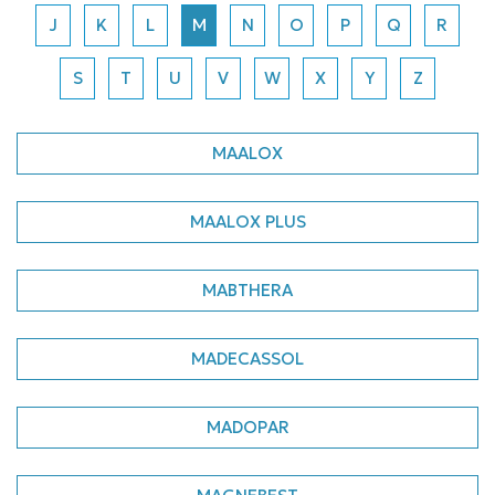
J
K
L
M
N
O
P
Q
R
S
T
U
V
W
X
Y
Z
MAALOX
MAALOX PLUS
MABTHERA
MADECASSOL
MADOPAR