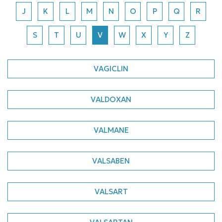
J
K
L
M
N
O
P
Q
R
S
T
U
V
W
X
Y
Z
VAGICLIN
VALDOXAN
VALMANE
VALSABEN
VALSART