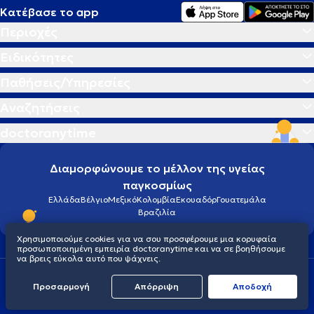
Κατέβασε το app
Περιοχές
Ειδικότητες
Παθήσεις/Υπηρεσίες
Αναζητήσεις
doctoranytime
Διαμορφώνουμε το μέλλον της υγείας
παγκοσμίως
Ελλάδα
Βέλγιο
Μεξικό
Κολομβία
Εκουαδόρ
Γουατεμάλα
Βραζιλία
Χρησιμοποιούμε cookies για να σου προσφέρουμε μια κορυφαία
προσωποποιημένη εμπειρία doctoranytime και να σε βοηθήσουμε
να βρεις εύκολα αυτό που ψάχνεις.
Οροι χρήσης
Cookies
Πολιτική προστασίας προσωπικού απορρήτου
Προσαρμογή
Απόρριψη
Aποδοχή
© 2026 doctoranytime