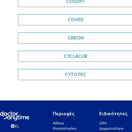
COSOPT
COVED
CREON
CYCLACUR
CYTOTEC
Περιοχές
Ειδικότητες
Αθήνα
ΩΡΛ
EL
Θεσσαλονίκη
Δερματολόγοι