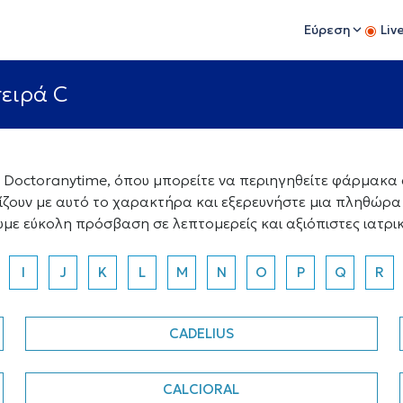
Εύρεση
Liv
ειρά C
octoranytime, όπου μπορείτε να περιηγηθείτε φάρμακα α
ίζουν με αυτό το χαρακτήρα και εξερευνήστε μια πληθώρ
ουμε εύκολη πρόσβαση σε λεπτομερείς και αξιόπιστες ιατρι
I
J
K
L
M
N
O
P
Q
R
CADELIUS
CALCIORAL