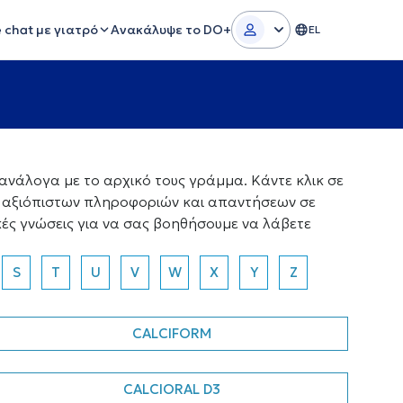
e chat με γιατρό
Ανακάλυψε το DO+
EL
νάλογα με το αρχικό τους γράμμα. Κάντε κλικ σε
α αξιόπιστων πληροφοριών και απαντήσεων σε
κές γνώσεις για να σας βοηθήσουμε να λάβετε
S
T
U
V
W
X
Y
Z
CALCIFORM
CALCIORAL D3