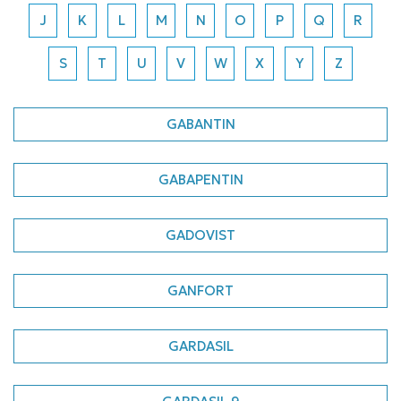
J
K
L
M
N
O
P
Q
R
S
T
U
V
W
X
Y
Z
GABANTIN
GABAPENTIN
GADOVIST
GANFORT
GARDASIL