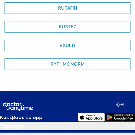
RUPAFIN
RUSTEZ
RXULTI
RYTHMONORM
EL
Κατέβασε το app
Περιοχές