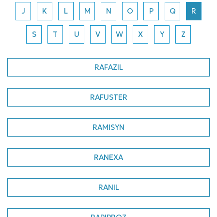
J
K
L
M
N
O
P
Q
R
S
T
U
V
W
X
Y
Z
RAFAZIL
RAFUSTER
RAMISYN
RANEXA
RANIL