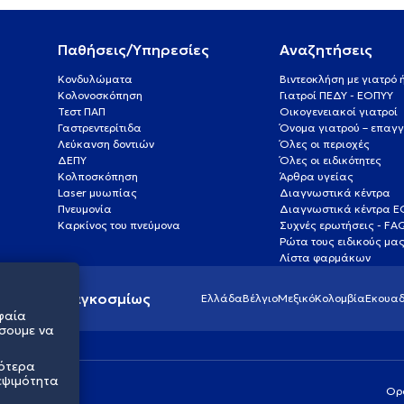
Παθήσεις/Υπηρεσίες
Αναζητήσεις
Κονδυλώματα
Βιντεοκλήση με γιατρό
Κολονοσκόπηση
Γιατροί ΠΕΔΥ - ΕΟΠΥΥ
Τεστ ΠΑΠ
Οικογενειακοί γιατροί
Γαστρεντερίτιδα
Όνομα γιατρού – επαγγ
Λεύκανση δοντιών
Όλες οι περιοχές
ΔΕΠΥ
Όλες οι ειδικότητες
Κολποσκόπηση
Άρθρα υγείας
Laser μυωπίας
Διαγνωστικά κέντρα
Πνευμονία
Διαγνωστικά κέντρα 
Καρκίνος του πνεύμονα
Συχνές ερωτήσεις - FA
Ρώτα τους ειδικούς μα
Λίστα φαρμάκων
ς υγείας παγκοσμίως
Ελλάδα
Βέλγιο
Μεξικό
Κολομβία
Εκουαδ
φαία
σουμε να
σότερα
εψιμότητα
Ορ