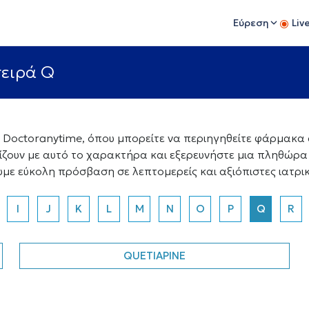
Εύρεση
Liv
σειρά Q
octoranytime, όπου μπορείτε να περιηγηθείτε φάρμακα α
ίζουν με αυτό το χαρακτήρα και εξερευνήστε μια πληθώρ
ουμε εύκολη πρόσβαση σε λεπτομερείς και αξιόπιστες ιατρι
I
J
K
L
M
N
O
P
Q
R
QUETIAPINE