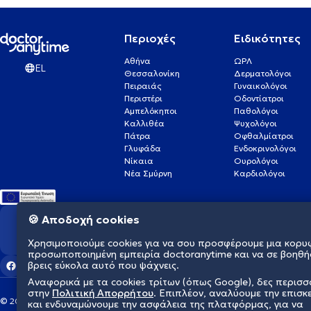
Περιοχές
Ειδικότητες
Αθήνα
ΩΡΛ
EL
Θεσσαλονίκη
Δερματολόγοι
Πειραιάς
Γυναικολόγοι
Περιστέρι
Οδοντίατροι
Αμπελόκηποι
Παθολόγοι
Καλλιθέα
Ψυχολόγοι
Πάτρα
Οφθαλμίατροι
Γλυφάδα
Ενδοκρινολόγοι
Νίκαια
Ουρολόγοι
Νέα Σμύρνη
Καρδιολόγοι
🍪 Αποδοχή cookies
Διαμορφώνουμε το μέλλον τη
Χρησιμοποιούμε cookies για να σου προσφέρουμε μια κορυ
προσωποποιημένη εμπειρία doctoranytime και να σε βοηθή
βρεις εύκολα αυτό που ψάχνεις.
Αναφορικά με τα cookies τρίτων (όπως Google), δες περισ
στην
Πολιτική Απορρήτου
. Επιπλέον, αναλύουμε την επισκ
© 2026 doctoranytime
και ενδυναμώνουμε την ασφάλεια της πλατφόρμας, για να