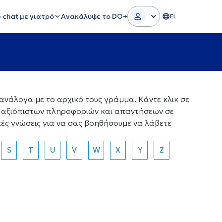
e chat με γιατρό
Ανακάλυψε το DO+
EL
νάλογα με το αρχικό τους γράμμα. Κάντε κλικ σε
α αξιόπιστων πληροφοριών και απαντήσεων σε
κές γνώσεις για να σας βοηθήσουμε να λάβετε
S
T
U
V
W
X
Y
Z