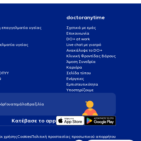
doctoranytime
 ή επαγγελματία υγείας
Σχετικά με εμάς
Επικοινωνία
DO+ at work
ελματία υγείας
Live chat με γιατρό
Ανακάλυψε το DO+
Κλινική Φροντίδας Βάρους
Άμεση Συνεδρία
Καριέρα
ΕΟΠΥΥ
Σελίδα τύπου
Q
Ενέργειες
ς
Εμπιστευτικότητα
Υποστηρίζουμε
όρ
Γουατεμάλα
Βραζιλία
Κατέβασε το app
οι χρήσης
Cookies
Πολιτική προστασίας προσωπικού απορρήτου