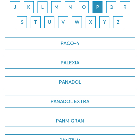
J
K
L
M
N
O
P
Q
R
S
T
U
V
W
X
Y
Z
PACO-4
PALEXIA
PANADOL
PANADOL EXTRA
PANMIGRAN