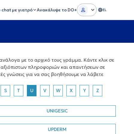
e chat με γιατρό
Ανακάλυψε το DO+
EL
νάλογα με το αρχικό τους γράμμα. Κάντε κλικ σε
α αξιόπιστων πληροφοριών και απαντήσεων σε
κές γνώσεις για να σας βοηθήσουμε να λάβετε
S
T
U
V
W
X
Y
Z
UNIGESIC
UPDERM