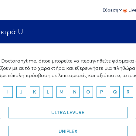
Εύρεση
Liv
ειρά U
octoranytime, όπου μπορείτε να περιηγηθείτε φάρμακα α
ίζουν με αυτό το χαρακτήρα και εξερευνήστε μια πληθώρ
ουμε εύκολη πρόσβαση σε λεπτομερείς και αξιόπιστες ιατρι
I
J
K
L
M
N
O
P
Q
R
ULTRA LEVURE
UNIPLEX