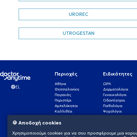
UROREC
UTROGESTAN
Περιοχές
Ειδικότητες
Αθήνα
ΩΡΛ
EL
Θεσσαλονίκη
Δερματολόγοι
Πειραιάς
Γυναικολόγοι
Περιστέρι
Οδοντίατροι
Αμπελόκηποι
Παθολόγοι
Καλλιθέα
Ψυχολόγοι
Πάτρα
Οφθαλμίατροι
🍪 Αποδοχή cookies
Γλυφάδα
Ενδοκρινολόγοι
Νίκαια
Ουρολόγοι
Χρησιμοποιούμε cookies για να σου προσφέρουμε μια κορυ
Νέα Σμύρνη
Καρδιολόγοι