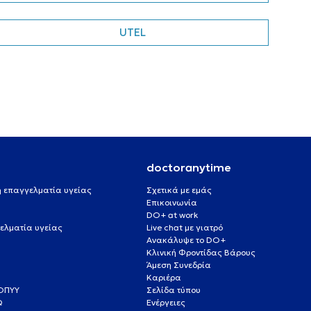
UTEL
doctoranytime
 ή επαγγελματία υγείας
Σχετικά με εμάς
Επικοινωνία
DO+ at work
ελματία υγείας
Live chat με γιατρό
Ανακάλυψε το DO+
Κλινική Φροντίδας Βάρους
Άμεση Συνεδρία
Καριέρα
ΕΟΠΥΥ
Σελίδα τύπου
Q
Ενέργειες