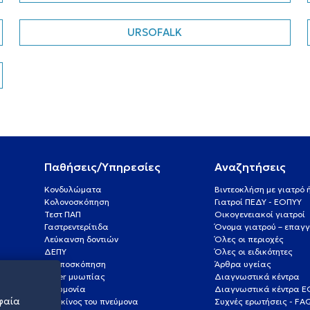
URSOFALK
Παθήσεις/Υπηρεσίες
Αναζητήσεις
Κονδυλώματα
Βιντεοκλήση με γιατρό
Κολονοσκόπηση
Γιατροί ΠΕΔΥ - ΕΟΠΥΥ
Τεστ ΠΑΠ
Οικογενειακοί γιατροί
Γαστρεντερίτιδα
Όνομα γιατρού – επαγγ
Λεύκανση δοντιών
Όλες οι περιοχές
ΔΕΠΥ
Όλες οι ειδικότητες
Κολποσκόπηση
Άρθρα υγείας
Laser μυωπίας
Διαγνωστικά κέντρα
Πνευμονία
Διαγνωστικά κέντρα 
φαία
Καρκίνος του πνεύμονα
Συχνές ερωτήσεις - FA