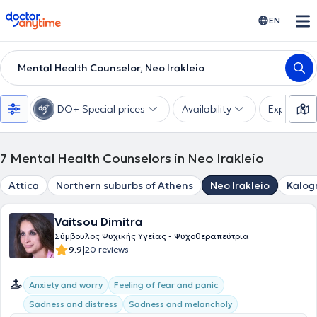
doctoranytime
EN
Mental Health Counselor, Neo Irakleio
DO+ Special prices
Availability
Expertise
7
Mental Health Counselors in Neo Irakleio
Attica
Northern suburbs of Athens
Neo Irakleio
Kalog
Vaitsou Dimitra
Σύμβουλος Ψυχικής Υγείας - Ψυχοθεραπεύτρια
|
9.9
20 reviews
Anxiety and worry
Feeling of fear and panic
Sadness and distress
Sadness and melancholy