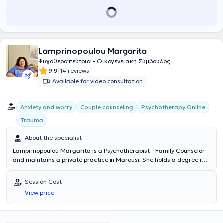
Lamprinopoulou Margarita
Ψυχοθεραπεύτρια - Οικογενειακή Σύμβουλος
|
9.9
14 reviews
Available for video consultation
Anxiety and worry
Couple counseling
Psychotherapy Online
Trauma
About the specialist
Lamprinopoulou Margarita is a Psychotherapist - Family Counselor
and maintains a private practice in Marousi. She holds a degree in
Psychology from the Open University of Edinburgh and a Bachelor in
Art and Science from Deree College. She is a certified therapist in
Session Cost
the "Walking in your shoes" method and has attended educational
View price
and experiential training seminars related to mental health at the
Laboratory for the Exploration of Human Relations. She has served
as a Trainer and Coordinator in numerous seminars and also
participates voluntarily in many of them. Additionally, she has taken