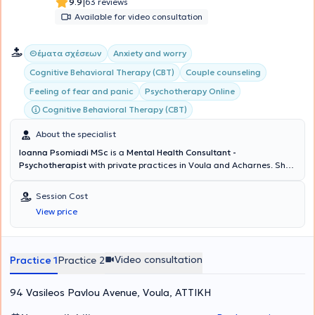
|
9.9
63 reviews
Available for video consultation
Θέματα σχέσεων
Anxiety and worry
Cognitive Behavioral Therapy (CBT)
Couple counseling
Feeling of fear and panic
Psychotherapy Online
Cognitive Behavioral Therapy (CBT)
About the specialist
Ioanna Psomiadi MSc
is a
Mental Health Consultant -
Psychotherapist
with private practices in Voula and Acharnes. She
holds a degree in Psychology from the American College of Athens
and possesses a
Certification of Specialization in Cognitive
Session Cost
Behavioral Theory & Clinical Practice from the National and
View price
Kapodistrian University of Athens (NKUA)
. Continuing her studies,
she obtained a Master's degree in Human Resource Management
for large enterprises (HR) from Bolton University and completed the
Group Psychotherapy program at the Athens Center for the Study
Video consultation
Practice 1
Practice 2
of Human Behavior (AKMA), as well as the one-year One-Way Mirror
Seminar: Effects of mirrors on individual human behavior program.
94 Vasileos Pavlou Avenue, Voula, ΑΤΤΙΚΗ
Subsequently, through a series of seminars and clinical training, she
has worked in group psychotherapy programs at various