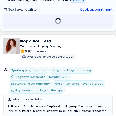
training in her responsible role. Additionally, she participates in
scientific conferences and lectures on topics related to Mental
Next availability
Book appointment
Health Counseling and Individual and Group Development in
contemporary society. She has established a network of
collaborators for cases where it is deemed necessary. Her aim is to
help individuals live their lives more fully and to move forward,
overcoming obstacles as they arise.
Iliopoulou Teta
Σύμβουλος Ψυχικής Υγείας
|
9.9
10 reviews
Available for video consultation
Integrated Psychotherapy
Ομαδική ψυχοθεραπεία
Cognitive Behavioral Therapy (CBT)
Existential Psychotherapy
Person-Centered Psychotherapy
Psychodynamic Psychotherapy
About the specialist
Η
Ηλιοπούλου Τέτα
είναι
Σύμβουλος Ψυχικής Υγείας
με πολυετή
κλινική εμπειρία, η οποία ξεπερνά τα είκοσι έτη. Παρέχει υπηρεσίες
συμβουλευτικής και ψυχοθεραπείας, πραγματοποιώντας συνεδρίες