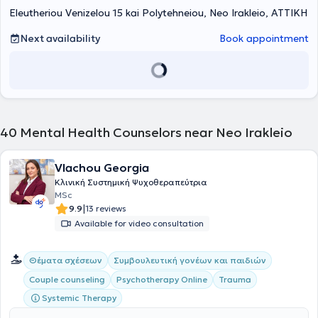
Eleutheriou Venizelou 15 kai Polytehneiou, Neo Irakleio, ΑΤΤΙΚΗ
well as participation in a two-hour weekly therapeutic group for
personal therapy and development lasting seven years.
Furthermore, Mr. Gkikas has worked with the STAGE program at the
Next availability
Book appointment
Social Service of the Municipality of Lykovrysi and provided
voluntary services one year later. Simultaneously, he volunteered to
support individuals living with HIV/AIDS at the "Center of Life." Lastly,
he has attended numerous seminars and conferences aimed at
continuous professional development in his field and is a member of
the Hellenic Counseling Society.
40
Mental Health Counselors near Neo Irakleio
Vlachou Georgia
Kλινική Συστημική Ψυχοθεραπεύτρια
MSc
|
9.9
13 reviews
Available for video consultation
Θέματα σχέσεων
Συμβουλευτική γονέων και παιδιών
Couple counseling
Psychotherapy Online
Trauma
Systemic Therapy