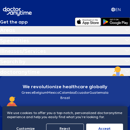
EN
Get the app
Areas
Specialties
Illnesses/Services
Search by
doctoranytime
We revolutionize healthcare globally
Greece
Belgium
Mexico
Colombia
Ecuador
Guatemala
Brazil
We use cookies to offer you a top-notch, personalized doctoranytime
experience and help you easily find what you’re looking for.
Terms and conditions
Cookies
doctoranytime: Data Protection Policy
Customize
Reject
Accept
© 2026 doctoranytime