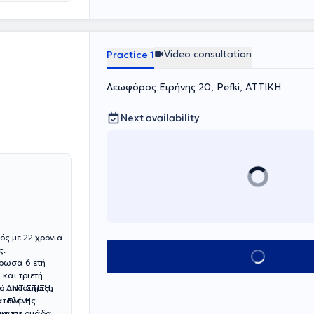
 σύνθεση και η
σε κέντρο
ς που
 υπηρεσίες της
μενης/ου, όσο
καρκινοπαθών
Video consultation
Practice 1
Λεωφόρος Ειρήνης 20, Pefki, ΑΤΤΙΚΗ
Next availability
ός με 22 χρόνια
ς.
Book appointment
ήρωσα 6 ετή
και τριετή
ο ΑΝΤΙΣΤΙΞΗ,
κή υποστήριξη
ι Ελένης
τους. Η
νια σε ομάδα
ια τη