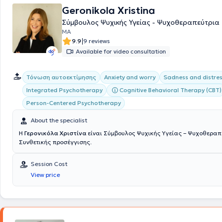
the therapeutic process. She is a collaborating member of the psychoa
Geronikola Xristina
EPEKEINA and the Center for Art and Psychotherapy, where she coordi
Σύμβουλος Ψυχικής Υγείας - Ψυχοθεραπεύτρια
children and parents. She believes in the importance of continuous trai
journey of a therapist. She works in education and participates in colle
ΜΑ
the development of art psychotherapy.
|
9.9
9 reviews
Available for video consultation
Τόνωση αυτοεκτίμησης
Anxiety and worry
Sadness and distre
Integrated Psychotherapy
Cognitive Behavioral Therapy (CBT)
Person-Centered Psychotherapy
About the specialist
Η
Γερονικόλα Χριστίνα
είναι Σύμβουλος Ψυχικής Υγείας – Ψυχοθεραπ
Συνθετικής προσέγγισης.
Session Cost
View price