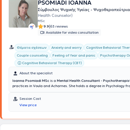
PSOMIADI IOANNA
Σύμβουλος Ψυχικής Υγείας - Ψυχοθεραπεύτρι
Health Counselor)
MSc
|
9.9
63 reviews
Available for video consultation
Θέματα σχέσεων
Anxiety and worry
Cognitive Behavioral The
Couple counseling
Feeling of fear and panic
Psychotherapy On
Cognitive Behavioral Therapy (CBT)
About the specialist
Ioanna Psomiadi MSc
is a
Mental Health Consultant - Psychotherapis
practices in Voula and Acharnes. She holds a degree in Psychology fr
American College of Athens and possesses a
Certification of Speciali
Cognitive Behavioral Theory & Clinical Practice from the National an
Session Cost
University of Athens (NKUA)
. Continuing her studies, she obtained a M
View price
in Human Resource Management for large enterprises (HR) from Bolto
and completed the Group Psychotherapy program at the Athens Cente
of Human Behavior (AKMA), as well as the one-year One-Way Mirror S
of mirrors on individual human behavior program. Subsequently, throu
seminars and clinical training, she has worked in group psychotherap