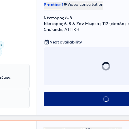
nalytic practice
Video consultation
Practice 1
nates groups of
ning in the
Νέστορος 6-8
ctive actions for
Νέστορος 6-8 & Ζαν Μωρεάς 112 (είσοδος
Chalandri, ΑΤΤΙΚΗ
Next availability
ss
εύτρια
Book appointment