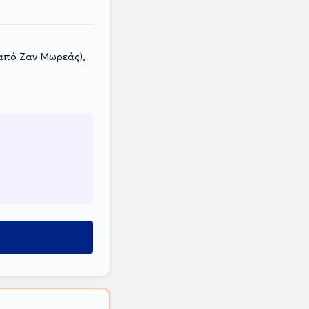
 από Ζαν Μωρεάς),