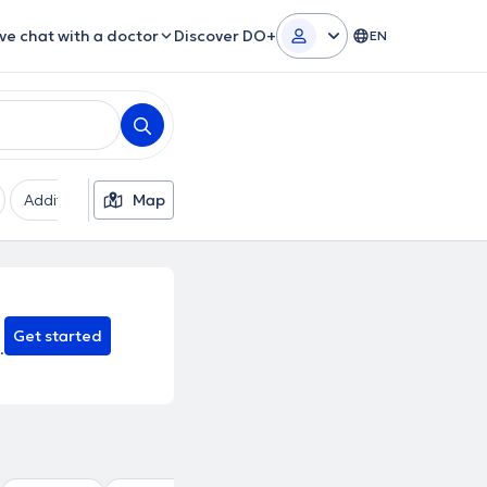
ive chat with a doctor
Discover DO+
EN
Additional filters
Map
Languages
Insurances
Ge
Get started
.