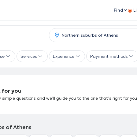
Find
L
ise
Services
Experience
Payment methods
 for you
 simple questions and we’ll guide you to the one that’s right for you
bs of Athens