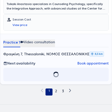
Tsikaki Anastasia specializes in Counseling Psychology, specifically
the Integrative Approach, with advanced studies at the Center for
Applied Psychotherapy and Counseling, providing counseling
services for adults, parents, adolescents, and couples. With
Session Cost
continuous participation in seminars and training, she addresses
View price
issues such as interpersonal and family relationships, anxiety,
sadness, grief, and loneliness, aiming to enhance self-awareness
and mindfulness.
Video consultation
Practice 1
Φραγκίνη 7, Thessaloniki, ΝΟΜΟΣ ΘΕΣΣΑΛΟΝΙΚΗΣ
6,5 km
Next availability
Book appointment
1
2
3