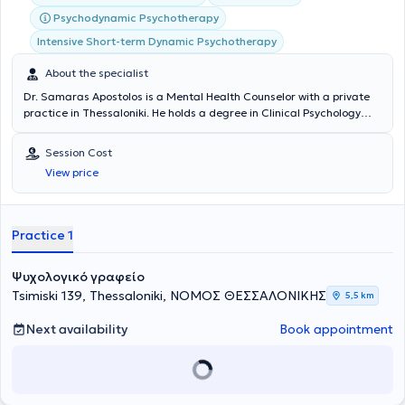
Psychodynamic Psychotherapy
Intensive Short-term Dynamic Psychotherapy
About the specialist
Dr. Samaras Apostolos is a Mental Health Counselor with a private
practice in Thessaloniki. He holds a degree in Clinical Psychology
and Pathology from the University of Paris Paris VIII and possesses
an advanced diploma (D.E.A.) in education from the same
Session Cost
University. The Mental Health Counselor specializes in
View price
communication issues, interpersonal relationships, and has
particular expertise in family and marital psychotherapy, anxiety
disorders, and behavioral problems. He continuously participates in
conferences and seminars to stay updated on developments in his
Practice 1
field and has a substantial number of publications in the Greek
press. Finally, Dr. Samaras Apostolos is a member of the Hellenic
Ψυχολογικό γραφείο
Psychological Society, the World Federation for Mental Health, the
International Association of Family Therapy, and the International
Tsimiski 139, Thessaloniki, ΝΟΜΟΣ ΘΕΣΣΑΛΟΝΙΚΗΣ
5,5 km
Society of Psychopathology & Clinical Psychology.
Next availability
Book appointment