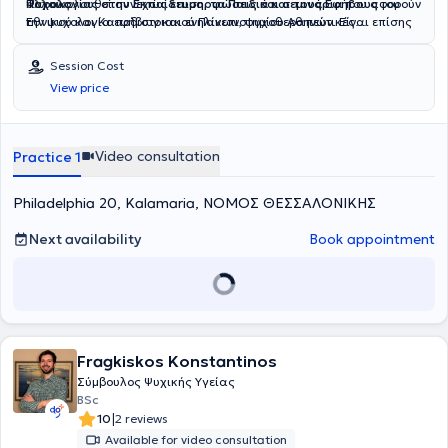
άλλους
Ψυχολογίας στην Εκπαίδευση, τα Παιδιά και τους Εφήβους
Παρακολουθεί συνεχώς
.
επιμορφώσεις και σεμινάρια
που αφορούν
του
Εθνικού και Καποδιστριακού Πανεπιστημίου Αθηνών. Είναι επίσης
την ψυχολογία εφήβων και ενηλίκων, ψυχοθεραπευτικές
εκπαιδευμένη στη χρήση ψυχομετρικών εργαλείων επαγγελματικών
προσεγγίσεις αλλά και τη σταδιοδρομία και τον επαγγελματικό
ενδιαφερόντων.
προσανατολισμό, πιστεύοντας ότι η γνώση είναι ένα ταξίδι χωρίς
Session Cost
τέλος.
View price
Video consultation
Practice 1
Philadelphia 20, Kalamaria, ΝΟΜΟΣ ΘΕΣΣΑΛΟΝΙΚΗΣ
Next availability
Book appointment
Fragkiskos Konstantinos
Σύμβουλος Ψυχικής Υγείας
BSc
|
10
2 reviews
Available for video consultation