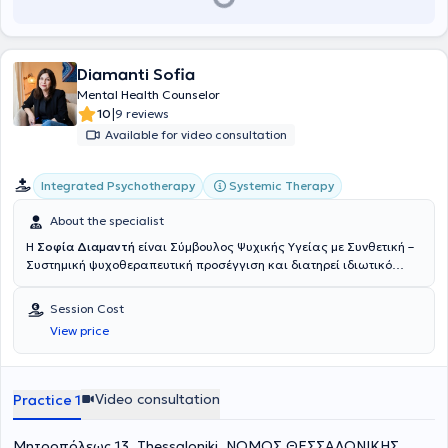
Diamanti Sofia
Mental Health Counselor
|
10
9 reviews
Available for video consultation
Integrated Psychotherapy
Systemic Therapy
About the specialist
Η
Σοφία Διαμαντή
είναι Σύμβουλος Ψυχικής Υγείας με Συνθετική –
Συστημική ψυχοθεραπευτική προσέγγιση και διατηρεί ιδιωτικό
γραφείο στο κέντρο της Θεσσαλονίκης. Έχει ολοκληρώσει τριετή
εκπαίδευση στη Συμβουλευτική και την Ψυχοθεραπεία στο Κέντρο
Session Cost
Εφαρμοσμένης Συμβουλευτικής και Ψυχοθεραπείας (ΚΕΨΥΣΗ),
View price
καθώς και το μονοετές πρόγραμμα Βιοθυμικής Κλινικής Ύπνωσης
στο ίδιο κέντρο. Επιπλέον, έχει εκπαιδευτεί στη Συμβουλευτική
Ζεύγους στο Mediterranean College. Η ψυχοθεραπευτική της
ταυτότητα έχει διαμορφωθεί μέσα από την ολοκλήρωση της
Video consultation
Practice 1
εκπαίδευσής της στη Συνθετική – Συστημική Ψυχοθεραπεία στο
Ινστιτούτο Συνθετικής Συστημικής Ψυχοθεραπείας Θεσσαλονίκης
Μητροπόλεως 13, Thessaloniki, ΝΟΜΟΣ ΘΕΣΣΑΛΟΝΙΚΗΣ
(
Κε.Σ.Συ.Θ.
), όπου συνεχίζει την εκπαίδευσή της στη Συμβουλευτική