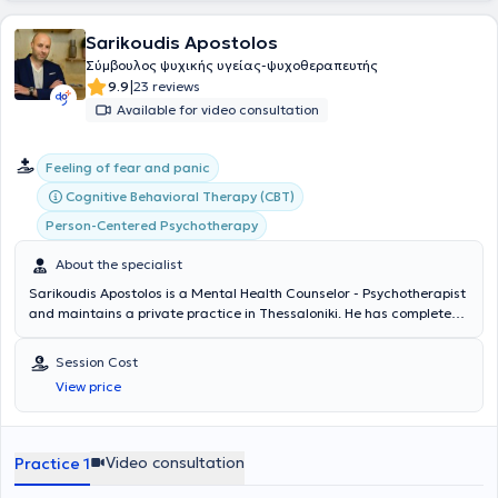
Sarikoudis Apostolos
Σύμβουλος ψυχικής υγείας-ψυχοθεραπευτής
|
9.9
23 reviews
Available for video consultation
Feeling of fear and panic
Cognitive Behavioral Therapy (CBT)
Person-Centered Psychotherapy
About the specialist
Sarikoudis Apostolos is a Mental Health Counselor - Psychotherapist
and maintains a private practice in Thessaloniki. He has completed
studies as a Mental Health Counselor with full qualification and
certification of a three-year training program at the Center for
Session Cost
Applied Psychotherapy and Counseling, as well as his three-year
View price
training at the same center as a Cognitive Behavioral Therapy
(CBT) Psychotherapist. Concurrently, he is pursuing additional
training in new therapeutic approaches. He has been professionally
involved in psychological support and parental counseling for the
Video consultation
Practice 1
municipality of Oraiokastro, Thessaloniki. During his internship, he
served as a coordinator in groups for individuals with addictions at