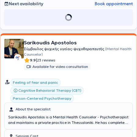
Next availability
Book appointment
Sarikoudis Apostolos
Σύμβουλος ψυχικής υγείας-ψυχοθεραπευτής
(Mental Health
Counselor)
|
9.9
23 reviews
Available for video consultation
Feeling of fear and panic
Cognitive Behavioral Therapy (CBT)
Person-Centered Psychotherapy
About the specialist
Sarikoudis Apostolos is a Mental Health Counselor - Psychotherapist
and maintains a private practice in Thessaloniki. He has completed
studies as a Mental Health Counselor with full qualification and
certification of a three-year training program at the Center for
Session Cost