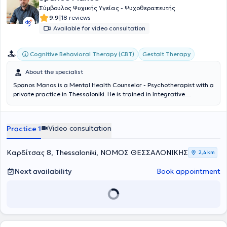
Σύμβουλος Ψυχικής Υγείας - Ψυχοθεραπευτής
|
9.9
18 reviews
Available for video consultation
Cognitive Behavioral Therapy (CBT)
Gestalt Therapy
About the specialist
Spanos Manos is a Mental Health Counselor - Psychotherapist with a
private practice in Thessaloniki. He is
trained in Integrative
Counseling from KE.TH.E.SY., specializing in Cognitive-Behavioral
Therapy (CBT), Gestalt, and the importance of the therapeutic
relationship. Initially pursuing a professional career in the Hellenic
Video consultation
Practice 1
Police, he consciously chose to follow a more humane and authentic
path of support through the counseling process. Since 2023, he has
been offering individual sessions both in-person and online, and in
Καρδίτσας 8, Thessaloniki, ΝΟΜΟΣ ΘΕΣΣΑΛΟΝΙΚΗΣ
2,4 km
2025 he established
Mpathy – Emotional Empowerment Space
in
Charilaou, Thessaloniki. He creates a safe and accepting
Next availability
Book appointment
environment where each person can honestly confront themselves
and be empowered through the therapeutic relationship.