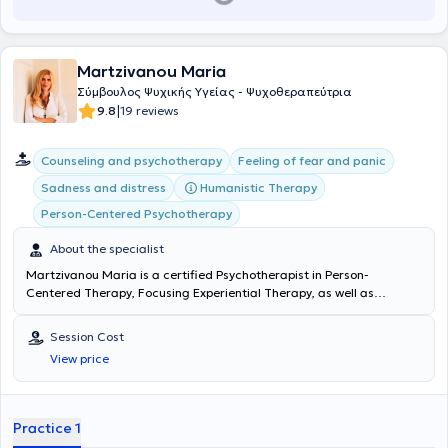
Martzivanou Maria
Σύμβουλος Ψυχικής Υγείας - Ψυχοθεραπεύτρια
|
9.8
19 reviews
Counseling and psychotherapy
Feeling of fear and panic
Humanistic Therapy
Sadness and distress
Person-Centered Psychotherapy
About the specialist
Martzivanou Maria is a certified Psychotherapist
in Person-
Centered Therapy,
Focusing Experiential Therapy, as well as
Existential Therapy
, with a private practice in Thessaloniki. She has
specialized in Positive Psychology and Medical Psychology, focusing
Session Cost
on understanding the relationship between the mind and body, the
View price
psychosomatic expression of trauma, and the needs of individuals
living with chronic or acute physical pain. Through extensive training
and experiential practice, she has successfully integrated Western
psychology with Eastern philosophy, building bridges between the
Practice 1
mind, body, and spirit. Her approach honors the human existence as