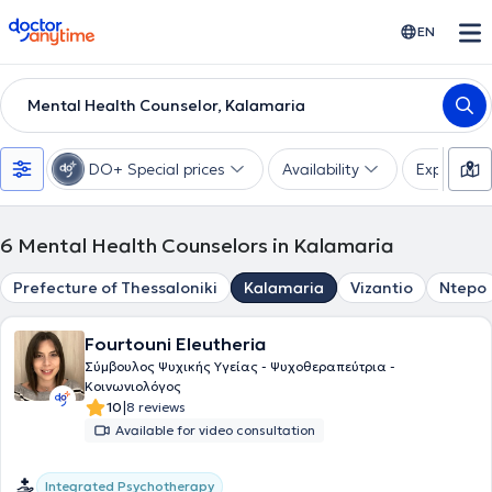
doctoranytime
EN
Mental Health Counselor, Kalamaria
DO+ Special prices
Availability
Expertise
6
Mental Health Counselors in Kalamaria
Prefecture of Thessaloniki
Kalamaria
Vizantio
Ntepo
Fourtouni Eleutheria
Σύμβουλος Ψυχικής Υγείας - Ψυχοθεραπεύτρια -
Κοινωνιολόγος
|
10
8 reviews
Available for video consultation
Integrated Psychotherapy