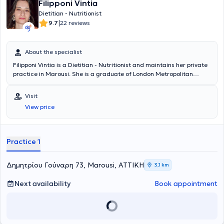
Filipponi Vintia
Dietitian - Nutritionist
|
9.7
22 reviews
About the specialist
Filipponi Vintia is a Dietitian - Nutritionist and maintains her private
practice in Marousi. She is a graduate of London Metropolitan
University (Human Nutrition and Dietetics, 4-year program) and has
worked as a Clinical Dietitian - Nutritionist at Hygeia Hospital, Medi
Visit
Jeunesse Laser Clinic, Palestra Gym, as well as at a Pharmacy in
View price
Marousi.
Practice 1
Δημητρίου Γούναρη 73, Marousi, ΑΤΤΙΚΗ
3,1 km
Next availability
Book appointment