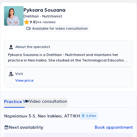
Ενημερώνεται συνεχώς για τα νεότερα επιστημονικά δεδομένα στον
Pyksara Souzana
κλάδο της διαιτολογίας - διατροφής.
Dietitian - Nutritionist
|
9.8
44 reviews
Available for video consultation
About the specialist
Pyksara Souzana is a Dietitian - Nutritionist and maintains her
practice in Neo Iraklio. She studied at the Technological Educational
Institute of Larissa and holds a professional license.​ Her career path
led her to recognize the close relationship between psychology and
Visit
nutrition, which guided her to specialize as a "Master Practitioner in
View price
Eating Disorders and Obesity" from the Center for Education and
Treatment of Eating Disorders (KEADD).
Video consultation
Practice 1
Ναρκίσσων 3-5, Neo Irakleio, ΑΤΤΙΚΗ
2,6 km
Next availability
Book appointment