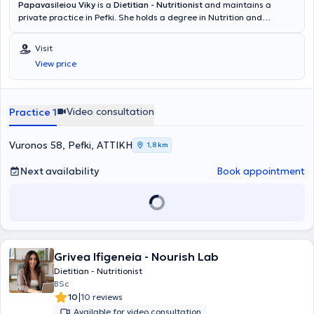
Papavasileiou Viky
is a
Dietitian - Nutritionist
and maintains a
private practice in Pefki. She holds a degree in Nutrition and
Dietetics from the University of Firenze in Italy and has extensive
experience in diseases and conditions related to nutrition, as well as
Visit
with groups with special nutritional needs. She has professional
View price
experience, having worked in numerous hospital institutions and
institutes in Greece and Italy. She consistently follows developments
in dietetics by participating in conferences and workshops. Finally,
she is a member of the Hellenic Dietitians - Nutritionists Association,
Video consultation
Practice 1
the Italian Dietitians - Nutritionists Association, as well as the
Hellenic Medical Society for Obesity.
Vuronos 58, Pefki, ΑΤΤΙΚΗ
1,8 km
Next availability
Book appointment
Grivea Ifigeneia - Nourish Lab
Dietitian - Nutritionist
BSc
|
10
10 reviews
Available for video consultation