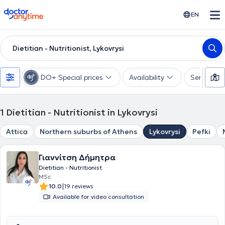
doctoranytime
EN
Dietitian - Nutritionist, Lykovrysi
DO+ Special prices
Availability
Services
1
Dietitian - Nutritionist in Lykovrysi
Attica
Northern suburbs of Athens
Lykovrysi
Pefki
Γιαννίτση Δήμητρα
Dietitian - Nutritionist
MSc
|
10.0
19 reviews
Available for video consultation