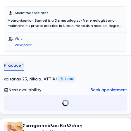
About the specialist
Mourantxanian Samvel
is a
Dermatologist - Venereologist
and
maintains his private practice in Nikaia. He holds a medical degree
from the State Medical Institute of Yerevan, Armenia. He has worked
in large polyclinics, served as Head Dermatologist-Venereologist at
Visit
the Municipal Hospital of Dermatovenereous Diseases in the city of
View price
Yerevan, and as a Dermatologist - Venereologist at the Hospital of
Dermatovenereous Diseases of the Republic in Armenia. In his
private practice, he manages a wide range of cases, utilizing his
scientific expertise and many years of experience, and speaks
Practice 1
Greek, Russian, and Armenian.
kaisarias 25, Nikaia, ΑΤΤΙΚΗ
1,9 km
Next availability
Book appointment
Σωτηροπούλου Καλλιόπη