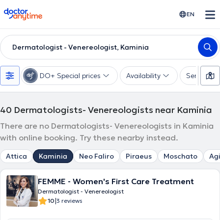
doctoranytime
EN
Dermatologist - Venereologist, Kaminia
DO+ Special prices
Availability
Services
40
Dermatologists- Venereologists near Kaminia
There are no Dermatologists- Venereologists in Kaminia
with online booking. Try these nearby instead.
Attica
Kaminia
Neo Faliro
Piraeus
Moschato
Agi
FEMME - Women's First Care Treatment
Dermatologist - Venereologist
|
10
3 reviews