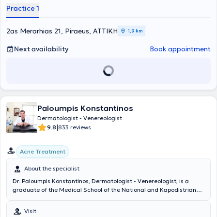
management of dermatological diseases.
Practice 1
2as Merarhias 21, Piraeus, ΑΤΤΙΚΗ
1,9 km
Next availability
Book appointment
Paloumpis Konstantinos
Dermatologist - Venereologist
|
9.8
833 reviews
Acne Treatment
About the specialist
Dr. Paloumpis Konstantinos, Dermatologist - Venereologist, is a
graduate of the Medical School of the National and Kapodistrian
University of Athens and has maintained his private practice in the
Moschato area since 2001 and in Peratata, Kefalonia since 2017.
Visit
Dr. Paloumpis Konstantinos specializes in the management of