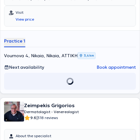
treatment and manages both clinical and aesthetic cases. She has
worked at the Hospital for Venereal and Dermatological Diseases
Visit
"Andreas Syggros" and has attended numerous conferences. In her
View price
private practice, she offers a wide range of services tailored to the
individual needs of each patient.
Practice 1
Vournova 4, Nikaia, Nikaia, ΑΤΤΙΚΗ
3,4 km
Next availability
Book appointment
Zeimpekis Grigorios
Dermatologist - Venereologist
|
9.6
318 reviews
About the specialist