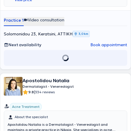
physician served as a Dermatologist for 17 years at the Regional
Units of EOPYY in Neos Kosmos and Piraeus. It would be remiss not
to mention his expertise in Aesthetic Dermatology, Laser
Applications, and Dermatologic Surgery.
Video consultation
Practice 1
Solomonidou 23, Keratsini, ΑΤΤΙΚΗ
3,0 km
Next availability
Book appointment
Apostolidou Natalia
Dermatologist - Venereologist
|
9.8
334 reviews
Acne Treatment
About the specialist
Apostolidou Natalia is a Dermatologist - Venereologist and
maintains a private practice in Nikaia. She specializes in acne