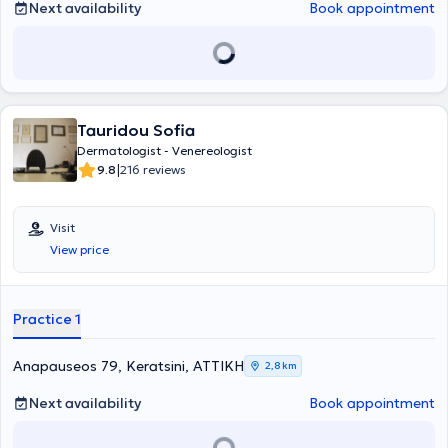
Hellenic Academy of Anti-Aging, and the Hellenic Dermatological
Next availability
Book appointment
Society.
Tauridou Sofia
Dermatologist - Venereologist
|
9.8
216 reviews
Visit
View price
Practice 1
Anapauseos 79, Keratsini, ΑΤΤΙΚΗ
2,8 km
Next availability
Book appointment