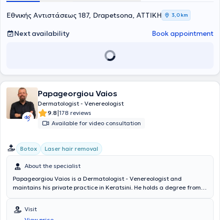
removal, peeling, acne treatment, mesotherapy, hyaluronic
acid/fillers, treatment of warts, acne management, and many
Εθνικής Αντιστάσεως 187, Drapetsona, ΑΤΤΙΚΗ
3,0 km
others.
Next availability
Book appointment
Papageorgiou Vaios
Dermatologist - Venereologist
|
9.8
178 reviews
Available for video consultation
Botox
Laser hair removal
About the specialist
Papageorgiou Vaios is a Dermatologist - Venereologist and
maintains his private practice in Keratsini. He holds a degree from
the Medical School of the University of Patras and specialized in
Dermatology - Venereology at the Dermatology Clinics of the
Visit
Infectious Diseases Hospital and Evangelismos Hospital. The
View price