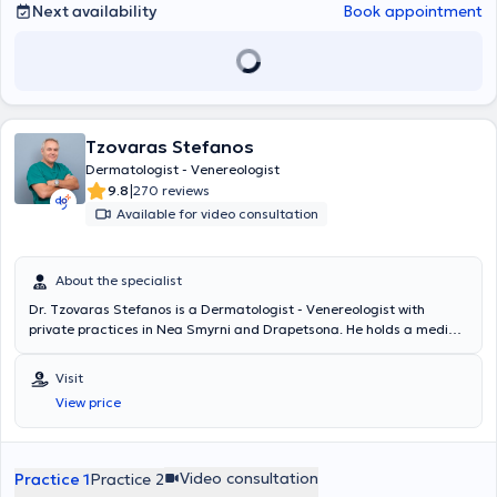
Next availability
Book appointment
Tzovaras Stefanos
Dermatologist - Venereologist
|
9.8
270 reviews
Available for video consultation
About the specialist
Dr. Tzovaras Stefanos is a Dermatologist - Venereologist with
private practices in Nea Smyrni and Drapetsona. He holds a medical
degree from the University of Vienna, Austria, and completed his
PhD in Plastic Surgery at the same university. He trained at one of
Visit
the world's leading University Dermatology Departments and
View price
specialized in the removal of benign and malignant skin lesions at
the Dermatologic Surgery Department and the Department of
Plastic and Reconstructive Surgery at the General Hospital of
Athens "Evangelismos." His private practice offers a wide range of
Video consultation
Practice 1
Practice 2
clinical and aesthetic dermatology services, including laser hair