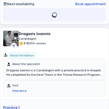
Next availability
Book appointment
Dragazis Ioannis
Cardiologist
|
9.9
366 reviews
Atrial Fibrilaltion
About the specialist
Dragazis Ioannis is a Cardiologist with a private practice in Ilioupoli.
He completed his Doctoral Thesis in the Thorax Research Program
as Head of the Experimental Surgery Unit at the University Intensive
Care Clinical Unit of the General Hospital of Athens "Evangelismos."
Visit
He holds a Medical Degree from the National and Kapodistrian
View price
University of Athens and specialized in Internal Medicine at the 1st
Internal Medicine Clinic of the Regional Oncology Hospital "Agioi
Anargyroi" and in Cardiology at the 1st Cardiology Clinic of the
General Hospital of Athens "Evangelismos." He is a Scientific
Practice 1