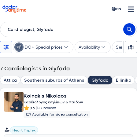
doctoranytime
EN
Cardiologist, Glyfada
DO+ Special prices
Availability
Services
7
Cardiologists in Glyfada
Attica
Southern suburbs of Athens
Glyfada
Elliniko
Koinakis Nikolaos
Καρδιολόγος ενηλίκων & παίδων
|
9.9
127 reviews
Available for video consultation
Heart Triplex