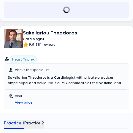
Sakellariou Theodoros
Cardiologist
|
9.9
581 reviews
Heart Triplex
About the specialist
Sakellariou Theodoros is a Cardiologist with private practices in
Ampelokipoi and Voula. He is a PhD candidate at the National and
Kapodistrian University of Athens and a graduate of the Medical
School of Aristotle University of Thessaloniki. The doctor has
Visit
extensive experience in the diagnosis and management of all
View price
cardiovascular diseases, including arterial hypertension,
dyslipidemia, arrhythmias, tachycardias, atrial fibrillation, coronary
artery disease, and heart failure. He provides specialized
examinations such as electrocardiogram, real-time cardiac rhythm
Practice 1
Practice 2
monitoring, cardiac triplex, and Holter monitoring. He has worked at
the Cardiology Departments of the Specialized Anticancer Hospital