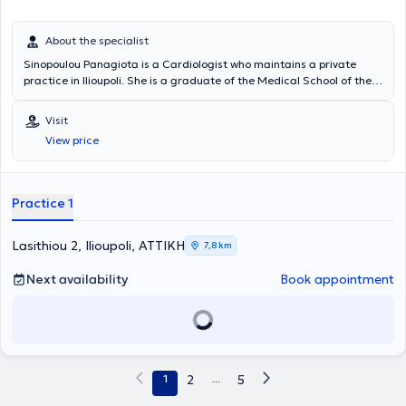
About the specialist
Sinopoulou Panagiota is a Cardiologist who maintains a private
practice in Ilioupoli. She is a graduate of the Medical School of the
National and Kapodistrian University of Athens and is specialized in
clinical cardiology as well as advanced ultrasound techniques,
Visit
having also completed further specialization at the University Clinic
View price
of the General Hospital of Athens Hippocratio. She is certified to
perform complex examinations such as stress-echo,
transesophageal echocardiograms, etc. In her private practice, she
deals with the full spectrum of clinical and laboratory cardiology.
Practice 1
Lasithiou 2, Ilioupoli, ΑΤΤΙΚΗ
7,8 km
Next availability
Book appointment
1
2
...
5