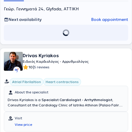
Γεώρ. Γεννηματά 24, Glyfada, ΑΤΤΙΚΗ
Next availability
Book appointment
Drivas Kyriakos
Ειδικός Καρδιολόγος - Αρρυθμιολόγος
|
10
5 reviews
Atrial Fibrilaltion
Heart contractions
About the specialist
Drivas Kyriakos is a
Specialist Cardiologist - Arrhythmologist,
Consultant at the Cardiology Clinic of Iatriko Athinon (Palaio Faliro
Clinic)
and maintains a private practice in Glyfada. He graduated
from the Medical School of the University of Ioannina and also holds
Visit
a degree in Medical Laboratory Technology from the Technological
View price
Educational Institute of Athens. He possesses the European Board of
Cardiology Diploma (EEGC) and is certified in Advanced Life