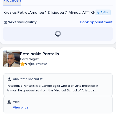
Practice 1
Krezias Petros
Arrianou 1 & Isiodou 7, Alimos, ΑΤΤΙΚΗ
5,6 km
Next availability
Book appointment
Peteinakis Pantelis
Cardiologist
|
9.9
80 reviews
About the specialist
Peteinakis Pantelis is a Cardiologist with a private practice in
Alimos. He graduated from the Medical School of Aristotle
University of Thessaloniki and specializes in echocardiography,
clinical cardiology, and arterial hypertension. Additionally, he has
Visit
extensive experience, having worked in major hospitals in Athens,
View price
such as IASO General Hospital and the Onassis Cardiac Surgery
Center.