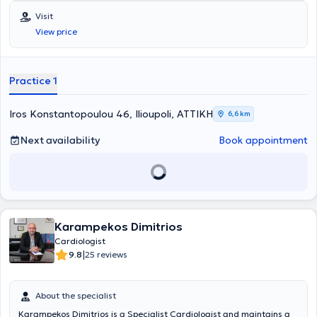
Visit
View price
Practice 1
Iros Konstantopoulou 46, Ilioupoli, ΑΤΤΙΚΗ
6,6 km
Next availability
Book appointment
Karampekos Dimitrios
Cardiologist
|
9.8
25 reviews
About the specialist
Karampekos Dimitrios is a Specialist Cardiologist and maintains a