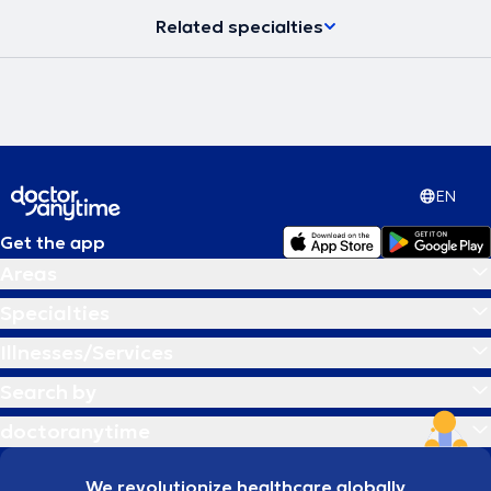
Related specialties
EN
Get the app
Areas
Specialties
Illnesses/Services
Search by
doctoranytime
We revolutionize healthcare globally