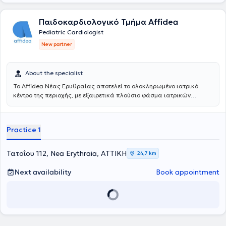
Παιδοκαρδιολογικό Τμήμα Affidea
Pediatric Cardiologist
New partner
About the specialist
Το Affidea Νέας Ερυθραίας αποτελεί το ολοκληρωμένο ιατρικό
κέντρο της περιοχής, με εξαιρετικά πλούσιο φάσμα ιατρικών
ειδικοτήτων. Ξεχωρίζει για τις εξειδικευμένες χειρουργικές
υπηρεσίες, την ουρολογία με δυνατότητα κυστεοσκόπησης, τη
νεφρολογία και τις προηγμένες αγγειοχειρουργικές παρεμβάσεις -
Practice 1
ένας πλήρης ιατρικός προορισμός για κάθε ανάγκη.
Τατοΐου 112, Nea Erythraia, ΑΤΤΙΚΗ
24,7 km
Next availability
Book appointment