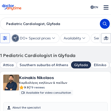
doctoranytime
EN
Pediatric Cardiologist, Glyfada
DO+ Special prices
Availability
Services
1
Pediatric Cardiologist in Glyfada
Attica
Southern suburbs of Athens
Glyfada
Elliniko
Koinakis Nikolaos
Καρδιολόγος ενηλίκων & παίδων
|
9.9
79 reviews
Available for video consultation
About the specialist