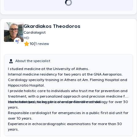
Gkardiakos Theodoros
Cardiologist
MD
|
10
1 review
About the specialist
I studied medicine at the University of Athens.
Internal medicine residency for two years at the GNA Aeroporias.
Cardiology specialty training in Athens at Am. Fleming Hospital and
Hippocratio Hospital.
I provide holistic care to individuals who trust me for prevention and
treatment, with a personalized approach and precision medicine for
each individual, no longer a one-size-fits-all method.
I have been practicing clinical and preventive cardiology for over 30
years.
Responsible cardiologist for emergencies in a public first aid unit for
over 10 years.
Experience in echocardiographic examinations for more than 30
years.