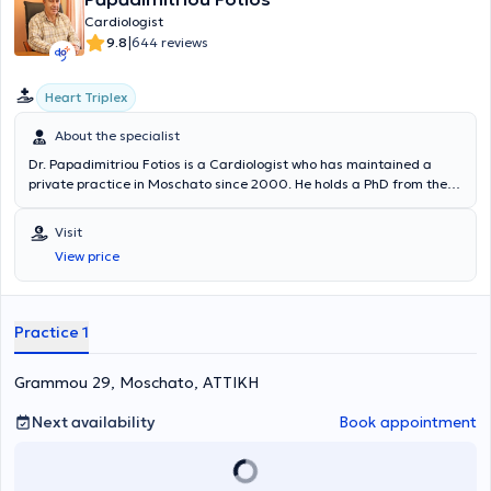
Cardiologist
|
9.8
644 reviews
Heart Triplex
About the specialist
Dr. Papadimitriou Fotios is a Cardiologist who has maintained a
private practice in Moschato since 2000. He holds a PhD from the
Medical School of the National and Kapodistrian University of
Athens and is also a graduate of the same institution. He serves as
Visit
an Associate Physician at the Cardiothoracic Surgery Clinic of the
View price
"Hygeia" Hospital and has previously worked as a Cardiologist in the
Cardiology Clinic of the General Hospital of Athens "Laiko".
Furthermore, the doctor is a member of the Hellenic Cardiological
Society and the Hellenic Hypertension Society and is fluent in
Practice 1
English.
Grammou 29, Moschato, ΑΤΤΙΚΗ
Next availability
Book appointment