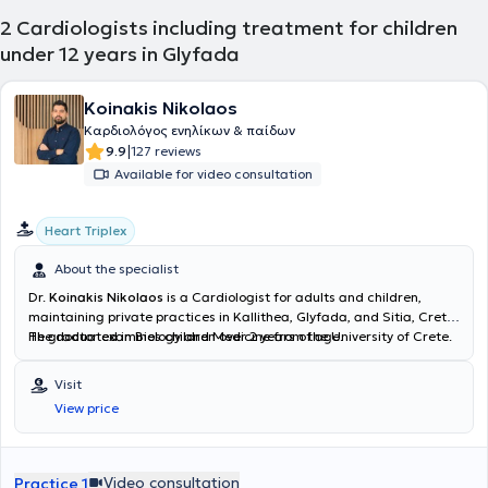
2
Cardiologists including treatment for children
under 12 years in Glyfada
Koinakis Nikolaos
Καρδιολόγος ενηλίκων & παίδων
|
9.9
127 reviews
Available for video consultation
Heart Triplex
About the specialist
Dr.
Koinakis Nikolaos
is a Cardiologist for adults and children,
maintaining private practices in Kallithea, Glyfada, and Sitia, Crete.
He graduated in Biology and Medicine from the University of Crete.
The doctor examines children over 2 years of age.
He specialized in cardiology at the General Hospital "Asklipieio" of
Voula. During his residency, he received training in pediatric
Visit
cardiology at the General Children’s Hospital "Agia Sofia." He
View price
pursued further training in advanced ultrasound techniques (stress
echo, transesophageal echocardiography) at the General Hospital
of Crete "Venizeleio." The clinic offers electrocardiogram, cardiac
triplex, blood pressure Holter monitoring, rhythm Holter monitoring
Video consultation
Practice 1