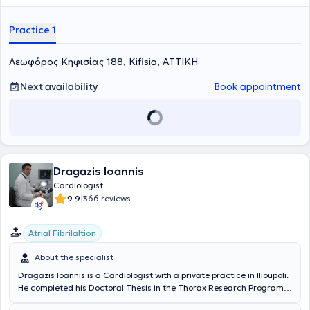
Practice 1
Λεωφόρος Κηφισίας 188, Kifisia, ΑΤΤΙΚΗ
Next availability
Book appointment
Dragazis Ioannis
Cardiologist
|
9.9
366 reviews
Atrial Fibrilaltion
About the specialist
Dragazis Ioannis is a Cardiologist with a private practice in Ilioupoli.
He completed his Doctoral Thesis in the Thorax Research Program
as Head of the Experimental Surgery Unit at the University Intensive