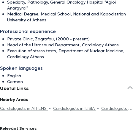
Specialty, Pathology, General Oncology Hospital "Agioi
Anargyroi"
Medical Degree, Medical School, National and Kapodistrian
University of Athens
Professional experience
Private Clinic, Zografou, (2000 - present)
Head of the Ultrasound Department, Cardiology Athens
Execution of stress tests, Department of Nuclear Medicine,
Cardiology Athens
Spoken languages
English
German
Useful Links
Nearby Areas
Cardiologists in ATHENS
Cardiologists in ILISIA
Cardiologists in
AMPELOKIPOI
Cardiologists in PLATIA MAVILI
Cardiologists in
KOLONAKI
Cardiologists in PAGRATI
Cardiologists in GIZI
Relevant Services
Cardiologists in NEO PSYCHIKO
Cardiologists in VIRONAS