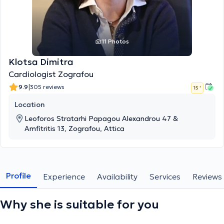
11 Photos
Klotsa Dimitra
Cardiologist Zografou
|
9.9
305 reviews
15 '
Location
Leoforos Stratarhi Papagou Alexandrou 47 &
Amfitritis 13, Zografou, Attica
Profile
Experience
Availability
Services
Reviews
Why she is suitable for you