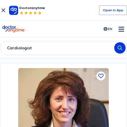
Doctoranytime
Open in Αpp
doctoranytime
EN
Cardiologist