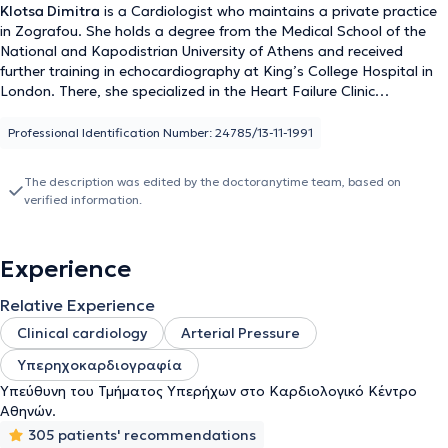
Klotsa Dimitra
is a Cardiologist who maintains a private practice
in Zografou. She holds a degree from the Medical School of the
National and Kapodistrian University of Athens and received
further training in echocardiography at King’s College Hospital in
London. There, she specialized in the Heart Failure Clinic
(diagnosis, treatment, and follow-up of patients) and in the
ultrasound department, performing transthoracic and
Professional Identification Number: 24785/13-11-1991
transesophageal echocardiograms on patients with heart failure.
Additionally, she specialized in Pathology at the General Oncology
The description was edited by the doctoranytime team, based on
Hospital "Agioi Anargyroi" and in Cardiology at the Cardiology
verified information.
Clinic of the Nursing Institution of the Army Pension Fund (NIMTS).
Finally, she has conducted stress tests in the Nuclear Medicine
Department of the Cardiology Athens, where she is also the Head
Experience
of the Ultrasound Department.
Relative Experience
Clinical cardiology
Arterial Pressure
Υπερηχοκαρδιογραφία
Υπεύθυνη του Τμήματος Υπερήχων στο Καρδιολογικό Κέντρο
Αθηνών.
305 patients' recommendations