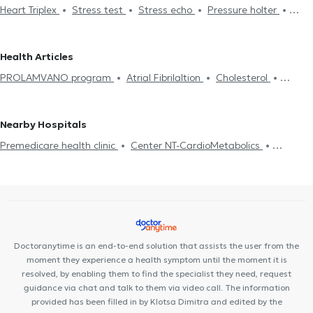
Heart Triplex
Stress test
Stress echo
Pressure holter
Cardiologists in PSYCHIKO
Cardiologists in PEDION TOU AREOS
Electronic prescription
Holter monitor
Medical certificates
Cardiologists in EXARCHEIA
Cardiologists in TRIKALA
Πιστοποιητικά υγείας για εργασία
Dyslipidemia
Heart Attack
Cardiologists in CHOLARGOS
Cardiologists in PATISIA
Health Articles
Symptoms
Myocarditis
Chest Pain
Pulmonary Hypertension
Cardiologists in KYPSELI
Cardiologists in ILIOUPOLI
PROLAMVANO program
Atrial Fibrilaltion
Cholesterol
Cardiomyopathy
Valvular Heart Disease
Coronary artery
Cardiologists in KOUKAKI
Cardiologists in CHALANDRI
Cardiac insufficiency
disease
CT Coronary angiography
Pacemaker
Cardiac
Cardiologists in DAFNI
magnetic resonance imaging
Στεφανιογραφία
Nearby Hospitals
Premedicare health clinic
Center NT-CardioMetabolics
Premedicare Medical clinic
Bioclab Medical Center
Ιάζω
Doctoranytime is an end-to-end solution that assists the user from the
moment they experience a health symptom until the moment it is
resolved, by enabling them to find the specialist they need, request
guidance via chat and talk to them via video call. The information
provided has been filled in by Klotsa Dimitra and edited by the