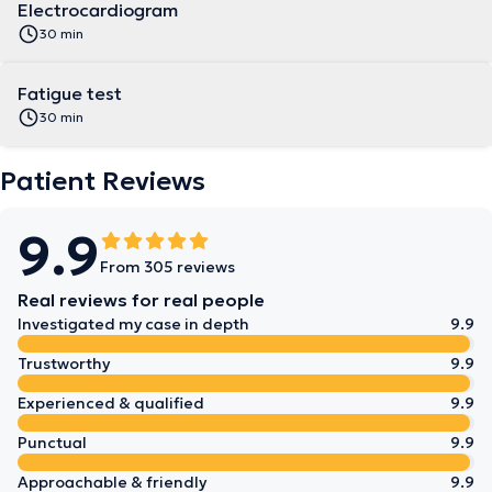
Electrocardiogram
30 min
Fatigue test
30 min
Patient Reviews
9.9
From 305 reviews
Real reviews for real people
Investigated my case in depth
9.9
Trustworthy
9.9
Experienced & qualified
9.9
Punctual
9.9
Approachable & friendly
9.9