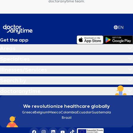
doctoranytime team.
EN
Get the app
Areas
Specialties
Illnesses/Services
Search by
doctoranytime
We revolutionize healthcare globally
Greece
Belgium
Mexico
Colombia
Ecuador
Guatemala
Brazil