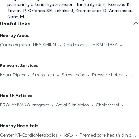
pulmonary arterial hypertension. Triantafyllidi H, Kontsas K,
Trivilou P, Orfanos SE, Lekakis J, Kremastinos D, Anastasiou
Nana M.
Useful Links
Nearby Areas
Cardiologists in NEA SMIRNI
Cardiologists in KALLITHEA
Cardiologists in ALIMOS
Cardiologists in MOSCHATO
Cardiologists in PIRAEUS
Cardiologists in AGIOS DIMITRIOS
Relevant Services
Cardiologists in NEOS KOSMOS
Cardiologists in DAFNI
Heart Triplex
Stress test
Stress echo
Pressure holter
Cardiologists in KOUKAKI
Cardiologists in ILIOUPOLI
Electronic prescription
Holter monitor
Medical certificates
Cardiologists in ARGYROUPOLI
Cardiologists in ATHENS
Πιστοποιητικά υγείας για εργασία
Dyslipidemia
Heart Attack
Cardiologists in PETRALONA
Cardiologists in NIKAIA
Health Articles
Symptoms
Myocarditis
Chest Pain
Pulmonary Hypertension
Cardiologists in KORYDALLOS
Cardiologists in AIGALEO
PROLAMVANO program
Atrial Fibrilaltion
Cholesterol
Cardiomyopathy
Valvular Heart Disease
Coronary artery
Cardiologists in KERATSINI
Cardiologists in ILISIA
Cardiologists
Cardiac insufficiency
disease
CT Coronary angiography
Pacemaker
Cardiac
in PAGRATI
Cardiologists in KOLONAKI
magnetic resonance imaging
Στεφανιογραφία
Nearby Hospitals
Center NT-CardioMetabolics
Ιάζω
Premedicare health clinic