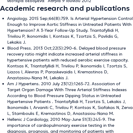
νεότερα δεδομένα” Αθήνα 9 Ιουνίου 2012
Academic research and publications
Angiology. 2015 Sep;66(8):759. Is Arterial Hypertension Control
Enough to Improve Aortic Stiffness in Untreated Patients With
Hypertension? A 3-Year Follow-Up Study. Triantafyllidi H,
Trivilou P, Ikonomidis I, Kontsas K, Tzortzis S, Pavlidis G,
Lekakis J.
Blood Press. 2013 Oct;22(5):290-6. Delayed blood pressure
recovery ratio might indicate increased arterial stiffness in
hypertensive patients with reduced aerobic exercise capacity.
Kontsas K, Triantafyllidi H, Trivilou P, Ikonomidis I, Tzortzis S,
Liazos I, Alevras P, Paraskevaidis I, Kremastinos D,
Anastasiou-Nana M, Lekakis J.
Am J Hypertens. 2010 July 23(12):1265-72. Association of
Target Organ Damage With Three Arterial Stiffness Indexes
According to Blood Pressure Dipping Status in Untreated
Hypertensive Patients . Triantafyllidi H, Tzortzis S, Lekakis J,
Ikonomidis I, Arvaniti C, Trivilou P, Kontsas K, Siafakas N, Zerva
L, Stamboulis E, Kremastinos D, Anastasiou-Nana M.
Hellenic J Cardiology, 2010 May-June 51(3):245-9. The
importance of cardiopulmonary exercise testing in the
diagnosis, prognosis, and monitoring of patients with