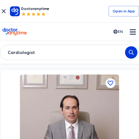
Doctoranytime
Open in Αpp
doctoranytime
EN
Cardiologist