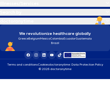
Illnesses/Services
Search by
doctoranytime
We revolutionize healthcare globally
Greece
Belgium
Mexico
Colombia
Ecuador
Guatemala
Brazil
Terms and conditions
Cookies
doctoranytime: Data Protection Policy
© 2026 doctoranytime