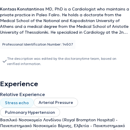
Kontsas Konstantinos
MD, PhD is a Cardiologist who maintains a
private practice in Paleo Faliro. He holds a doctorate from the
Medical School of the National and Kapodistrian University of
Athens and a medical degree from the Medical School of Aristotle
University of Thessaloniki. He specialized in Cardiology at the 2nd
Cardiology Clinic of the University General Hospital "Attikon." He
further specialized, with a scholarship from the Hellenic
Professional Identification Number: 14607
Cardiological Society, in Pulmonary Hypertension and Congenital
Heart Diseases at the Royal Brompton Hospital in London, where
The description was edited by the doctoranytime team, based on
he subsequently worked as a registrar. Additionally, he specialized
verified information.
in Cardiopulmonary Exercise Testing and Cardiac Rehabilitation at
the University Hospital of Bern, Switzerland. He is a certified
hypertension specialist by the European Society of Hypertension
Experience
(ESH) and has expertise in advanced ultrasound techniques
(Stress Echo, 2D strain, 3D Echo). He is a Scientific Collaborator
Relative Experience
and University Fellow at the 2nd University Cardiology Clinic of the
University General Hospital "Attikon" and collaborates with Hygeia
Arterial Pressure
Stress echo
Group Clinics, Athens Medical Center, White Cross Athens, and the
Pulmonary Hypertension
Gynecological Obstetric Surgical Center "Leto." Finally, he actively
participates in Greek and international conferences through oral
Βασιλικό Νοσοκομείο Λονδίνου (Royal Brompton Hospital) -
and poster presentations and attends seminars as part of his
Πανεπιστημιακό Νοσοκομείο Βέρνης, Ελβετία - Πανεπιστημιακό