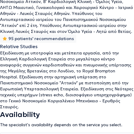
continuous education and professional development.
Νοσοκομείο Αττικόν, Β' Καρδιολογική Κλινική - Όμιλος Υγεία,
ΛΗΤΩ Μαιευτικό, Γυναικολογικό και Χειρουργικό Κέντρο - Ιατρικό
Αθηνών - Λευκός Σταυρός Αθηνών. Υπεύθυνος του
Αντιυπερτασικού ιατρείου του Πανεπιστημιακού Νοσοκομείου
"Αττικόν" επί 2 έτη. Υπεύθυνος Αντιυπερτασικού ιατρείου στην
Κλινική Λευκός Σταυρός και στον Όμιλο Υγεία - Λητώ από 8ετίας.
95 patients' recommendations
Relative Studies
Εξειδίκευση με υποτροφία και μετέπειτα εργασία, από την
Ελληνική Καρδιολογική Εταιρεία στο μεγαλύτερο κέντρο
αναφοράς συγγενών καρδιοπαθειών και πνευμονικής υπέρτασης
της Μεγάλης Βρετανίας στο Λονδίνο, το Royal Brompton
Hospital. Εξειδίκευση στην αρτηριακή υπέρταση στο
Πανεπιστημιακό Νοσοκομείο "Αττικόν" με πιστοποίηση από την
Ευρωπαϊκή Υπερτασιολογική Εταιρεία. Εξειδίκευση στις Νεότερες
τεχνικές υπερήχων (stress echo, διοισοφάγειο υπερηχογράφημα)
στο Γενικό Νοσοκομείο Κοργιαλένειο Μπενάκειο - Ερυθρός
Σταυρός.
Availability
The specialist's availability depends on the service you select.