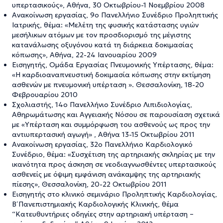
υπερτασικούς», Αθήνα, 30 Οκτωβρίου-1 Νοεμβρίου 2008
Ανακοίνωση εργασίας, 9ο Πανελλήνιο Συνέδριο Προληπτικής
Ιατρικής, θέμα: «Μελέτη της φυσικής κατάστασης υγιών
μεσήλικων ατόμων με τον προσδιορισμό της μέγιστης
κατανάλωσης οξυγόνου κατά τη διάρκεια δοκιμασίας
κόπωσης», Αθήνα, 22-24 Ιανουαρίου 2009
Εισηγητής, Ομάδα Εργασίας Πνευμονικής Υπέρτασης, θέμα:
«Η καρδιοαναπνευστική δοκιμασία κόπωσης στην εκτίμηση
ασθενών με πνευμονική υπέρταση ». Θεσσαλονίκη, 18-20
Φεβρουαρίου 2010
Σχολιαστής, 14ο Πανελλήνιο Συνέδριο Λιπιδιολογίας,
Αθηρωμάτωσης και Αγγειακής Νόσου σε παρουσίαση σχετικά
με «Υπέρταση και συμμόρφωση του ασθενούς ως προς την
αντιυπερτασική αγωγή» , Αθήνα 13-15 Οκτωβρίου 2011
Ανακοίνωση εργασίας, 32ο Πανελλήνιο Καρδιολογικό
Συνέδριο, θέμα: «Συσχέτιση της αρτηριακής σκληρίας με την
ικανότητα προς άσκηση σε νεοδιαγνωσθέντες υπερτασικούς
ασθενείς με όψιμη εμφάνιση ανάκαμψης της αρτηριακής
πίεσης», Θεσσαλονίκη, 20-22 Οκτωβρίου 2011
Εισηγητής στο κλινικό σεμινάριο Προληπτικής Καρδιολογίας,
Β΄ Πανεπιστημιακής Καρδιολογικής Κλινικής, θέμα
“Κατευθυντήριες οδηγίες στην αρτηριακή υπέρταση –