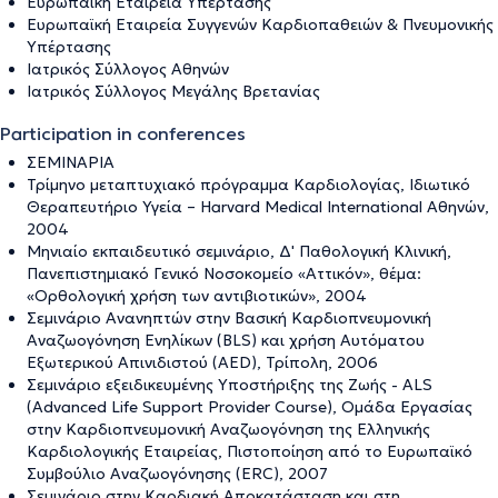
Ευρωπαϊκή Εταιρεία Υπέρτασης
Ευρωπαϊκή Εταιρεία Συγγενών Καρδιοπαθειών & Πνευμονικής
Υπέρτασης
Ιατρικός Σύλλογος Αθηνών
Ιατρικός Σύλλογος Μεγάλης Βρετανίας
Participation in conferences
ΣΕΜΙΝΑΡΙΑ
Τρίμηνο μεταπτυχιακό πρόγραμμα Καρδιολογίας, Ιδιωτικό
Θεραπευτήριο Υγεία – Harvard Medical International Αθηνών,
2004
Μηνιαίο εκπαιδευτικό σεμινάριο, Δ' Παθολογική Κλινική,
Πανεπιστημιακό Γενικό Νοσοκομείο «Αττικόν», θέμα:
«Ορθολογική χρήση των αντιβιοτικών», 2004
Σεμινάριο Ανανηπτών στην Βασική Καρδιοπνευμονική
Αναζωογόνηση Ενηλίκων (BLS) και χρήση Αυτόματου
Εξωτερικού Απινιδιστού (AED), Τρίπολη, 2006
Σεμινάριο εξειδικευμένης Υποστήριξης της Ζωής - ΑLS
(Advanced Life Support Provider Course), Ομάδα Εργασίας
στην Καρδιοπνευμονική Αναζωογόνηση της Ελληνικής
Καρδιολογικής Εταιρείας, Πιστοποίηση από το Ευρωπαϊκό
Συμβούλιο Αναζωογόνησης (ERC), 2007
Σεμινάριο στην Καρδιακή Αποκατάσταση και στη