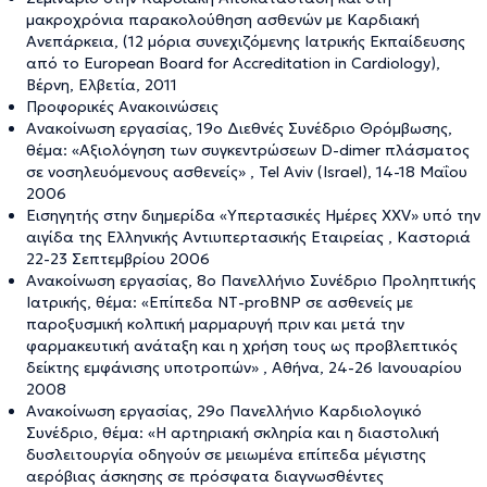
μακροχρόνια παρακολούθηση ασθενών με Καρδιακή
Ανεπάρκεια, (12 μόρια συνεχιζόμενης Ιατρικής Εκπαίδευσης
από το European Board for Accreditation in Cardiology),
Βέρνη, Ελβετία, 2011
Προφορικές Ανακοινώσεις
Ανακοίνωση εργασίας, 19ο Διεθνές Συνέδριο Θρόμβωσης,
θέμα: «Αξιολόγηση των συγκεντρώσεων D-dimer πλάσματος
σε νοσηλευόμενους ασθενείς» , Tel Aviv (Israel), 14-18 Μαΐου
2006
Εισηγητής στην διημερίδα «Υπερτασικές Ημέρες XXV» υπό την
αιγίδα της Ελληνικής Αντιυπερτασικής Εταιρείας , Καστοριά
22-23 Σεπτεμβρίου 2006
Ανακοίνωση εργασίας, 8ο Πανελλήνιο Συνέδριο Προληπτικής
Ιατρικής, θέμα: «Επίπεδα ΝΤ-proBNP σε ασθενείς με
παροξυσμική κολπική μαρμαρυγή πριν και μετά την
φαρμακευτική ανάταξη και η χρήση τους ως προβλεπτικός
δείκτης εμφάνισης υποτροπών» , Αθήνα, 24-26 Ιανουαρίου
2008
Ανακοίνωση εργασίας, 29ο Πανελλήνιο Καρδιολογικό
Συνέδριο, θέμα: «Η αρτηριακή σκληρία και η διαστολική
δυσλειτουργία οδηγούν σε μειωμένα επίπεδα μέγιστης
αερόβιας άσκησης σε πρόσφατα διαγνωσθέντες