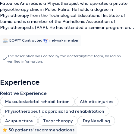
Fatouros Andreas
is a Physiotherapist who operates a private
physiotherapy clinic in Paleo Faliro. He holds a degree in
Physiotherapy from the Technological Educational Institute of
Lamia and is a member of the Panhellenic Association of
Physiotherapists (PAP). He has attended a seminar program on
acupuncture at the David G. Simons Academy. Additionally,
beyond his basic degree, he has completed postgraduate studies
EOPYY Contracted
network member
in the field of Manual Therapy with recognition from the global
federation IFOMPT. For the past 16 years, he has been working as
The description was edited by the doctoranytime team, based on
a physiotherapist in the private sector, specializing in the
verified information.
rehabilitation of musculoskeletal injuries, sports injuries, and spinal
disorders. Finally, he is a physiotherapist member of the medical
staff of the Women's National Basketball Team.
Experience
Relative Experience
Musculoskeletal rehabilitation
Athletic injuries
Physiotherapeutic appraisal and rehabilitation
Acupuncture
Tecar therapy
Dry Needling
30 patients' recommendations