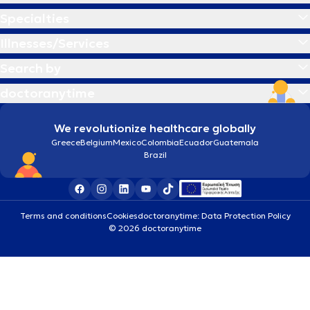
Specialties
Illnesses/Services
Search by
doctoranytime
We revolutionize healthcare globally
Greece
Belgium
Mexico
Colombia
Ecuador
Guatemala
Brazil
Terms and conditions
Cookies
doctoranytime: Data Protection Policy
© 2026 doctoranytime