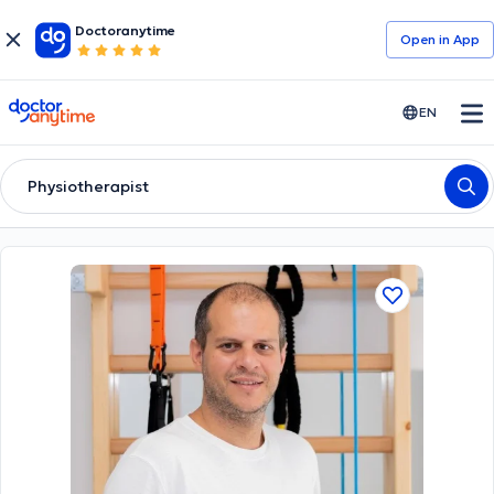
Doctoranytime
Open in Αpp
doctoranytime
EN
Physiotherapist