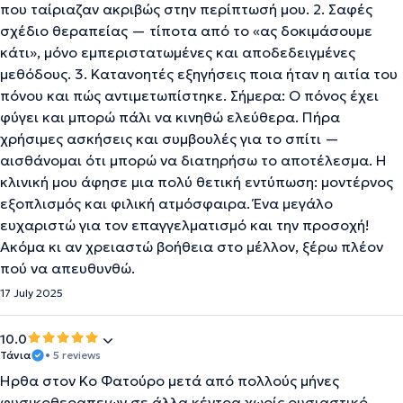
που ταίριαζαν ακριβώς στην περίπτωσή μου. 2. Σαφές
σχέδιο θεραπείας — τίποτα από το «ας δοκιμάσουμε
κάτι», μόνο εμπεριστατωμένες και αποδεδειγμένες
μεθόδους. 3. Κατανοητές εξηγήσεις ποια ήταν η αιτία του
πόνου και πώς αντιμετωπίστηκε. Σήμερα: Ο πόνος έχει
φύγει και μπορώ πάλι να κινηθώ ελεύθερα. Πήρα
χρήσιμες ασκήσεις και συμβουλές για το σπίτι —
αισθάνομαι ότι μπορώ να διατηρήσω το αποτέλεσμα. Η
κλινική μου άφησε μια πολύ θετική εντύπωση: μοντέρνος
εξοπλισμός και φιλική ατμόσφαιρα. Ένα μεγάλο
ευχαριστώ για τον επαγγελματισμό και την προσοχή!
Ακόμα κι αν χρειαστώ βοήθεια στο μέλλον, ξέρω πλέον
πού να απευθυνθώ.
17 July 2025
10.0
Τάνια
• 5 reviews
Ήρθα στον Κο Φατούρο μετά από πολλούς μήνες
φυσικοθεραπειων σε άλλα κέντρα χωρίς ουσιαστικό