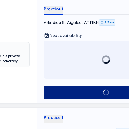
therapeutic
Practice 1
Arkadiou 8, Aigaleo, ΑΤΤΙΚΗ
2,5 km
Next availability
 his private
ysiotherapy
has specialized
practic
d
litation
rt equipment
Book appointment
easing demands.
onships, and
 operation is
ehabilitation of
ality of life
Practice 1