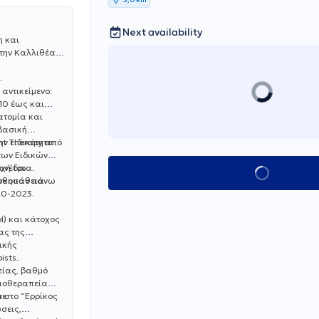
Next availability
αι
την Καλλιθέα,
.
 αντικείμενο:
10 έως και
ατομία και
 βασική
int Therapy από
ην ειδικότητα
των Ειδικών
χή του
υνέδρια.
Book appointment
ισκοπάθεια.
ούθησαν πάνω
020-2023.
l) και κάτοχος
ας της
ικής
ists.
είας, βαθμό
σιοθεραπεία
 στο “Ερρίκος
ε.
σεις,