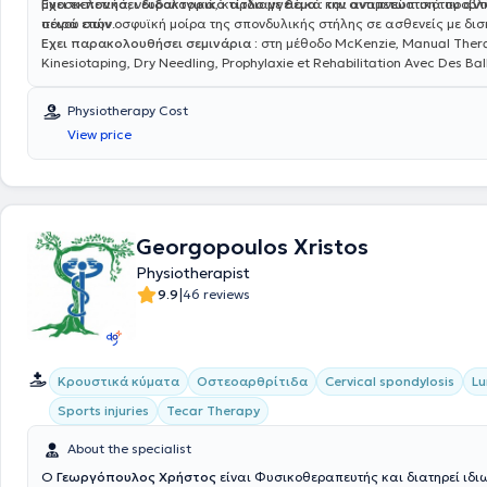
μυοσκελετικά, νευρολογικά, καρδιαγγειακά και αναπνευστικά προβλ
Έχει εκπονήσει διδακτορικό τίτλο με θέμα :
την αντιμετώπιση του αν
σειρά ετών.
πόνου στην οσφυϊκή μοίρα της σπονδυλικής στήλης σε ασθενείς με δι
Έχει παρακολουθήσει σεμινάρια :
στη μέθοδο McKenzie, Manual Ther
Kinesiotaping, Dry Needling, Prophylaxie et Rehabilitation Avec Des Ball
Καρδιοαναπνευστική Αναζωογόνηση, Επείγουσα Ιατρική Εθνικό και Κ
Πανεπιστήμιο Αθηνών, Stuart McGill level I Building the Ultimate Back
Physiotherapy Cost
Rehabilitation to Performance, Tony Gentilcore and Dean Somerset C
View price
Shoulder and Hip BLUEPRINT Workshop.
Georgopoulos Xristos
Physiotherapist
|
9.9
46 reviews
Κρουστικά κύματα
Οστεοαρθρίτιδα
Cervical spondylosis
L
Sports injuries
Tecar Therapy
About the specialist
Ο
Γεωργόπουλος Χρήστος
είναι Φυσικοθεραπευτής και διατηρεί ιδι