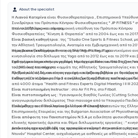
About the specialist
Η
Λιανού Κατερίνα
είναι Φυσικοθεραπεύτρια , Επιστημονικά Υπεύθυνη κ
Συνιδρύτρια του Πρότυπου Κέντρου Φυσικοθεραπείας
" JP FITNESS "
σ
από το 2018 έως και σήμερα.
Ήταν συνιδρύτρια και επιστημονική υπεύθυνη του Πρότυπου Κέντρου
Φυσικοθεραπείας “Κίνηση & Θεραπεία” από το 2004 έως και το 2017
Είναι βασική καθηγήτρια :
της “Studio One Sports & Fitness School, με
την Αθλητική Tραυματιολογία, Ανατομία και Εμβιομηχανική από το 20
σήμερα στα διπλώματα Personal Training, Pilates, Yoga.
Ήταν βασική καθηγήτρια :
στη σχολή “Athens Yoga” με αντικείμενο αν
κινησιολογία στο δίπλωμα της Yoga από το 2012 έως και το 2019 και
καθηγήτρια σε workshops με θέμα Myofascial Release And Trigger Po
Έχει συμμετάσχει στην συγγραφή του εγχειριδίου:
του Studio One, στ
το 2016 έως και σήμερα.
του personal training στο κομμάτι της Αθλητικής Τραυματολογίας και 
Πληθυσμών, αλλά και στη συγγραφή και έκδοση βιβλίου με τη συμμετο
Αριθμεί πολλές δημοσιεύσεις και έχει υπάρξει ομιλήτρια σε δεκάδες σ
καθηγητή Dr V.Zelev με θέμα ασκήσεις με Swiss Ball σε ασθενείς με δ
Ενδεικτικά αναφέρονται τα 3 πανελλαδικής εμβέλειας που παρακολ
από 4000 άτομα “Health and Fitness Experts Digital Meeting I II III 2
Είναι πιστοποιημένη Instructor :
στο Air Fit Pro, στο Fitball.
Είναι πιστοποιημένη ως :
Υγειονομικός Βοηθός Γωνίας (Cutting Schoo
αναγνωρισμένου διπλώματος Thai massage από το Υπουργείο Παιδεί
Ταϊλάνδης και το Thai massage school of Chang Mai.
Είναι μέλος:
του Πανελληνίου Συλλόγου Φυσικοθεραπευτών της Ελλην
Επιστημονικής Εταιρείας και της Bulgarian Association of Physiotherap
Είναι απόφοιτη του Πανεπιστημίου N.S.A
με ειδικότητα φυσικοθεραπ
κλινικής πρακτικής
άριστα
και θέμα διπλωματικής εργασίας :
" κινη
μετά από μηχανική βλάβη του περονιαίου νεύρου"
Απόκτησε την εργασιακή της εμπειρία:
σε κέντρο Αποκατάστασης και
στην οποία αρίστευσ
Ντυνάν” Hospital Center, ασχολούμενη με ασθενείς με αθλητικές κακώ