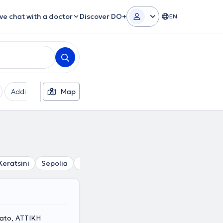
ive chat with a doctor
Discover DO+
EN
Additional filters
Map
Languages
Insurances
Ge
Keratsini
Sepolia
Chaidari
Drapetsona
Peristeri
P
ato, ΑΤΤΙΚΗ