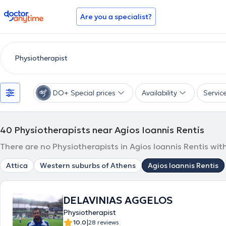
doctoranytime
Are you a specialist?
DO+ Special prices
Availability
Servic
40
Physiotherapists near Agios Ioannis Rentis
There are no Physiotherapists in Agios Ioannis Rentis wit
Attica
Western suburbs of Athens
Agios Ioannis Rentis
DELAVINIAS AGGELOS
Physiotherapist
|
10.0
28 reviews