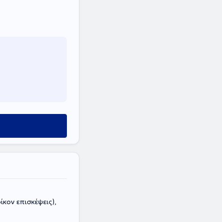
ίκον επισκέψεις),