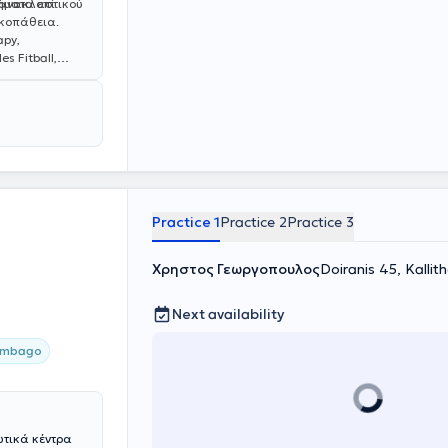
ήματα επί
τανακλαστικού
σκοπάθεια.
apy,
es Fitball,
αποδιστριακό
 From
omplete
Practice 1
Practice 2
Practice 3
Χρηστος Γεωργοπουλος
Doiranis 45, Kalli
Next availability
umbago
ωτικά κέντρα