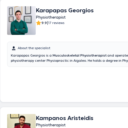
approached by applying specialized techniques, such as the Mulligan 
approach and the McKenzie method.
Karapapas Georgios
Physiotherapist
|
9.9
17 reviews
About the specialist
Karapapas Georgios is a
Musculoskeletal Physiotherapist
and operates
physiotherapy center Physiopractic in Aigaleo. He holds a degree in Ph
from the School of Health and Welfare Professions at ATEI Athens and 
in
Biomedical Acupuncture
at the University of West Attica. The Physio
physiotherapy center consists of a team of specialized and experience
physiotherapists with clinical expertise. At Physiopractic, modern rehabi
methods are applied using specialized techniques and state-of-the-a
that are completely safe and effective, aiming to meet the ever-incr
The goal is immediate patient contact, the development of trust relati
individualized patient care, while the philosophy governing the center's
the provision of high-quality healthcare services aimed at the prompt r
any type of injury, improvement of functionality, and ensuring a better qu
Kampanos Aristeidis
for each patient.
Physiotherapist