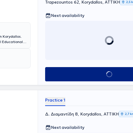
Trapezountos 62, Korydallos, ΑΤΤΙΚΗ
2,5 
Next availability
n Korydallos.
l Educational
Acupuncture at
s aimed at the
Book appointment
Practice 1
Δ. Διαμαντίδη 8, Korydallos, ΑΤΤΙΚΗ
2,7 k
Next availability