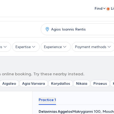
Find
L
es
Expertise
Experience
Payment methods
h online booking. Try these nearby instead.
Aigaleo
Agia Varvara
Korydallos
Nikaia
Piraeus
Practice 1
Delavinias Aggelos
Makrygianni 100, Mosch