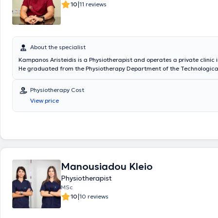
|
10
11 reviews
About the specialist
Kampanos Aristeidis is a Physiotherapist and operates a private clinic i
He graduated from the Physiotherapy Department of the Technologica
Institute of Athens and received postgraduate training in Biomedical 
the University of West Attica. The clinic offers a wide range of service
Physiotherapy Cost
complete rehabilitation of the patient, always prioritizing their safety.
View price
Manousiadou Kleio
Physiotherapist
MSc
|
10
10 reviews