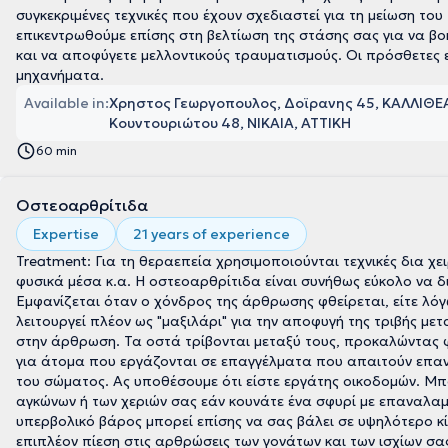
συγκεκριμένες τεχνικές που έχουν σχεδιαστεί για τη μείωση του
επικεντρωθούμε επίσης στη βελτίωση της στάσης σας για να 
και να αποφύγετε μελλοντικούς τραυματισμούς. Οι πρόσθετες 
μηχανήματα.
Available in:
Χρηστος Γεωργοπουλος, Δοϊρανης 45, ΚΑΛΛΙΘΕΑ
Κουντουριώτου 48, ΝΙΚΑΙΑ, ΑΤΤΙΚΗ
60 min
Οστεοαρθρίτιδα
Expertise
21 years of experience
Treatment: Για τη θεραεπεία χρησιμοποιούνται τεχνικές δια χειρώ
φυσικά μέσα κ.α. Η οστεοαρθρίτιδα είναι συνήθως εύκολο να δ
Εμφανίζεται όταν ο χόνδρος της άρθρωσης φθείρεται, είτε λόγ
λειτουργεί πλέον ως "μαξιλάρι" για την αποφυγή της τριβής μ
στην άρθρωση. Τα οστά τρίβονται μεταξύ τους, προκαλώντας 
για άτομα που εργάζονται σε επαγγέλματα που απαιτούν επαν
του σώματος. Ας υποθέσουμε ότι είστε εργάτης οικοδομών. Μ
αγκώνων ή των χεριών σας εάν κουνάτε ένα σφυρί με επαναλαμβ
υπερβολικό βάρος μπορεί επίσης να σας βάλει σε υψηλότερο κ
επιπλέον πίεση στις αρθρώσεις των γονάτων και των ισχίων σα