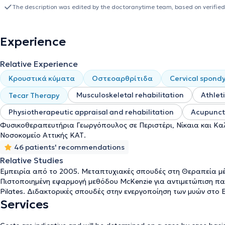
το πτυχίο του βοηθού Φυσικοθεραπευτή από το 2003 (Τρίτο ΤΕΕ 
The description was edited by the doctoranytime team, based on verified
μεταπτυχιακή του εκπαίδευση με επιτυχία στις εξετάσεις για τη
Ινστιτούτο McKenzie, σε συνεργασία με το Πανεπιστήμιο του Ot
πρόγραμμα ειδίκευσης επιπέδου Master Of Science με τίτλο Άσκ
Experience
Θεσσαλίας. Το 2014 ξεκίνησε Διδακτορική Διατριβή στο Εθνικό κ
Ηλεκτρικό Νευρομυϊκό Ερεθισμό (ΗΝΜΕ). Όντας τελειόφοιτος Διδά
Relative Experience
την εισαγωγή στην Τριτοβάθμια εκπαίδευση και εισήχθη στο τμήμ
Νοέμβριο του 2023 ολοκλήρωσε τη διδακτορική του διατριβή και
Κρουστικά κύματα
Οστεοαρθρίτιδα
Cervical spondy
Πανεπιστημίου Αθηνών. Έχει 18 δημοσιεύσεις σε περιοδικά και συν
Musculoskeletal rehabilitation
Athleti
Tecar Therapy
σε περισσότερα από 27 συνέδρια και έχει αναλάβει περισσότερα
καθορίζει, εποπτεύει και συμμετέχει ενεργά στο πλάνο θεραπεία
Physiotherapeutic appraisal and rehabilitation
Acupunct
συμβουλεύοντας τους φυσικοθεραπευτές της ομάδας ώστε να πα
Φυσικοθεραπευτήρια Γεωργόπουλος σε Περιστέρι, Νίκαια και Καλλι
εμπειρίας αλλά και των κατευθυντήριων οδηγιών με στόχο να θ
Νοσοκομείο Αττικής ΚΑΤ.
που αναζητά την βοήθειά μας με στόχο να αποκτήσει καλύτερη π
46 patients' recommendations
Relative Studies
Εμπειρία από το 2005. Μεταπτυχιακές σπουδές στη Θεραπεία μ
Πιστοποιημένη εφαρμογή μεθόδου McKenzie για αντιμετώπιση πα
Pilates. Διδακτορικές σπουδές στην ενεργοποίηση των μυών στο
Services