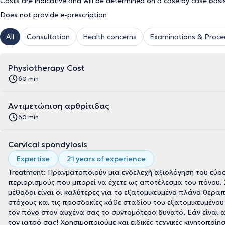
Costs are indicative and will be determined on a case by case basi
Does not provide e-prescription
All
Consultation
Health concerns
Examinations & Proce
Physiotherapy Cost
60 min
Αντιμετώπιση αρθρίτιδας
60 min
Cervical spondylosis
Expertise
21 years of experience
Treatment: Πραγματοποιούν μια ενδελεχή αξιολόγηση του εύρο
περιορισμούς που μπορεί να έχετε ως αποτέλεσμα του πόνου. 
μέθοδοι είναι οι καλύτερες για το εξατομικευμένο πλάνο θερα
στόχους και τις προσδοκίες κάθε σταδίου του εξατομικευμένο
τον πόνο στον αυχένα σας το συντομότερο δυνατό. Εάν είναι 
τον ιατρό σας! Χρησιμοποιούμε και ειδικές τεχνικές κινητοποίη