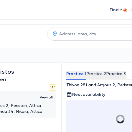
Find
L
istos
Practice 1
Practice 2
Practice 3
eri
Thivon 281 and Argous 2, Perister
15 '
Next availability
View all
rgous 2, Peristeri, Attica
iou 34, Nikaia, Attica