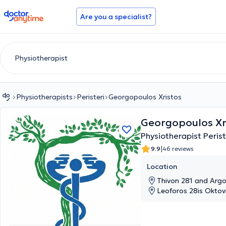
doctoranytime
Are you a specialist?
Physiotherapists
Peristeri
Georgopoulos Xristos
Georgopoulos Xr
Physiotherapist Perist
|
9.9
46 reviews
Location
Thivon 281 and A
Leoforos 28is Oktovr