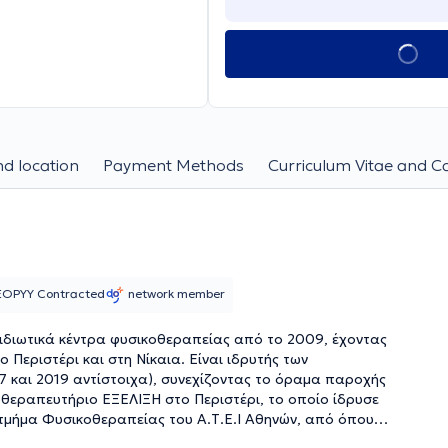
d location
Payment Methods
Curriculum Vitae and C
EOPYY Contracted
network member
 ιδιωτικά κέντρα φυσικοθεραπείας από το 2009, έχοντας
Περιστέρι και στη Νίκαια. Είναι ιδρυτής των
7 και 2019 αντίστοιχα), συνεχίζοντας το όραμα παροχής
οθεραπευτήριο ΕΞΕΛΙΞΗ στο Περιστέρι, το οποίο ίδρυσε
τμήμα Φυσικοθεραπείας του Α.Τ.Ε.Ι Αθηνών, από όπου
ν σπουδών του, ασκούσε την Φυσικοθεραπεία, έχοντας ήδη