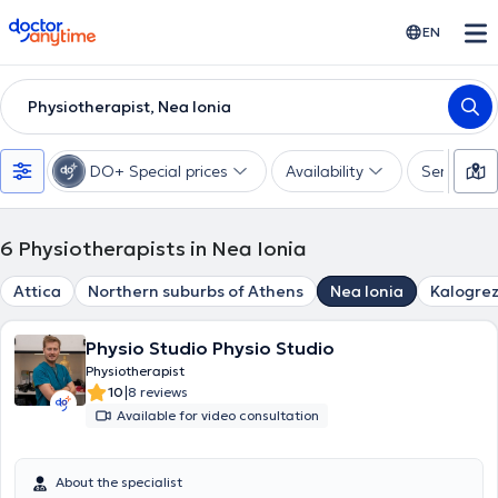
doctoranytime
EN
Physiotherapist, Nea Ionia
DO+ Special prices
Availability
Services
6
Physiotherapists in Nea Ionia
Attica
Northern suburbs of Athens
Nea Ionia
Kalogre
Physio Studio Physio Studio
Physiotherapist
|
10
8 reviews
Available for video consultation
About the specialist