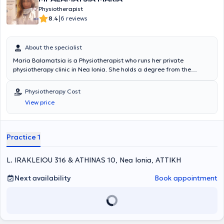
Physiotherapist
|
8.4
6 reviews
About the specialist
Maria Balamatsia is a Physiotherapist who runs her private
physiotherapy clinic in Nea Ionia. She holds a degree from the
Higher School of Physiotherapy of Athens and a Master's degree
(MSc) from the University of London (East London, UK). She
Physiotherapy Cost
manages a wide range of cases, with notable expertise in
View price
Musculoskeletal rehabilitation, Sports injuries, and
Physiotherapeutic assessment and rehabilitation.
Practice 1
L. IRAKLEIOU 316 & ATHINAS 10, Nea Ionia, ΑΤΤΙΚΗ
Next availability
Book appointment