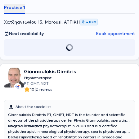
The Physiotherapist manages orthopedic, neurological, sports-
Practice 1
related, rheumatic, cardiac, and respiratory conditions, as well as
therapeutic exercise. The physiotherapy clinic has been operational
since 1998. In a bright 150 sq.m. space, aided by reliable and
Χατζηαντωνίου 13, Marousi, ΑΤΤΙΚΗ
4,8 km
continuously updated equipment, and with a focus on the patient, all
conditions requiring physiotherapeutic intervention are treated.
Next availability
Book appointment
Knowledge, experience, continuous education and training, but
above all respect and understanding of human pain, ensure the
correct application of physiotherapeutic procedures aiming for the
best possible outcome. Recognizing the difficulty of mobility, home
visits are also provided for patients.
Giannoulakis Dimitris
Physiotherapist
PT, OMT, NDT
|
10
2 reviews
About the specialist
Giannoulakis Dimitris PT, OMPT, NDT is the founder and scientific
director of the physiotherapy center Physio Giannoulakis, operating
since 2017 in Athens.
He graduated as a physiotherapist in 2008 and is a certified
physiotherapist in neurological physiotherapy, sports physiotherapy,
and acupuncture.
He has served as a head of rehabilitation centers in Greece and