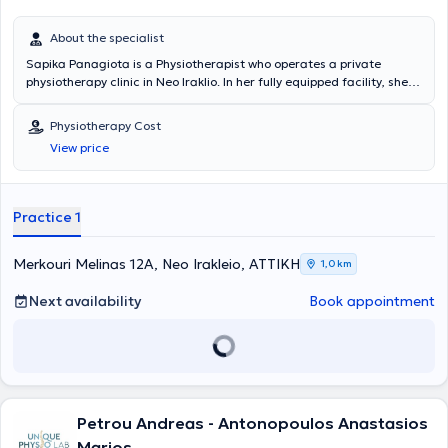
About the specialist
Sapika Panagiota is a Physiotherapist who operates a private
physiotherapy clinic in Neo Iraklio. In her fully equipped facility, she
offers a wide range of services addressing musculoskeletal
conditions in both acute and chronic stages, sports injuries,
Physiotherapy Cost
neurological disorders, application of kinesiotaping, and
View price
postoperative rehabilitation such as hip and knee arthroplasty,
meniscus tears, cruciate ligament injuries, and more. Additionally,
she provides home treatment services and holds contracts with
insurance funds.
Practice 1
Merkouri Melinas 12A, Neo Irakleio, ΑΤΤΙΚΗ
1,0 km
Next availability
Book appointment
Petrou Andreas - Antonopoulos Anastasios
Marios