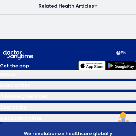
Related Health Articles
EN
Get the app
Areas
Specialties
Illnesses/Services
Search by
doctoranytime
We revolutionize healthcare globally