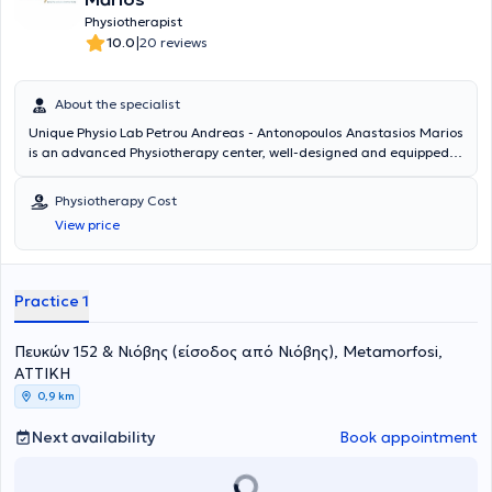
Physiotherapist
|
10.0
20 reviews
About the specialist
Unique Physio Lab Petrou Andreas - Antonopoulos Anastasios Marios
is an advanced Physiotherapy center, well-designed and equipped
with state-of-the-art technology, aiming to provide optimal services
to patients. The center's specialists possess clinical experience in
Physiotherapy Cost
major rehabilitation centers, hospitals, as well as private clinics. Our
View price
facility handles musculoskeletal, neurological, cardiopulmonary,
and sports-related cases. The rehabilitation program is
personalized and varies from patient to patient. Based on our
clinical reasoning and current literature, our method, in addition to
Practice 1
conventional physiotherapy, may include chiropractic treatment,
acupuncture, Ergon IASTM Technique, therapeutic exercise, and
Πευκών 152 & Νιόβης (είσοδος από Νιόβης), Metamorfosi,
TECAR therapy, which offers twice as fast recovery and immediate
pain relief.
ΑΤΤΙΚΗ
0,9 km
Next availability
Book appointment