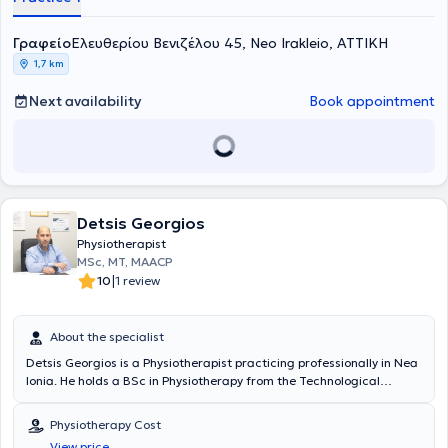
Γραφείο
Ελευθερίου Βενιζέλου 45, Neo Irakleio, ΑΤΤΙΚΗ
1,7 km
Next availability
Book appointment
Detsis Georgios
Physiotherapist
MSc, MT, MAACP
|
10
1 review
About the specialist
Detsis Georgios is a Physiotherapist practicing professionally in Nea
Ionia. He holds a BSc in Physiotherapy from the Technological
Educational Institute of Athens and an MSc in Clinical Management
of Pain from the University of Edinburgh, School of Medicine.
Physiotherapy Cost
Additionally, he holds a Certificate in Cognitive and Behavioral
View price