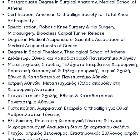
Postgraduate Degree in Surgical Anatomy, Medical School of
Athens
Certification, American Orthoallign Society for Total Knee
Arthroplasty
Specialization, Robotic Knee Surgery & Hip Surgery,
Microsurgery, Bloodless Carpal Tunnel Release
Degree in Medical Acupuncture, Scientific Association of
Medical Acupuncturists of Greece
Degree in Social Theology, Theological School of Athens
Διδάκτωρ, Εθνικό και Καποδιστριακό Πανεπιστήμιο Αθηνών
Μεταπτυχιακές Σπουδές, ''Ελάχιστα Επεμβατική Χειρουργική,
Ρομποτική Χειρουργική & Τηλεχειρουργική", Ιατρική Σχολή,
Εθνικό & Καποδιστριακό Πανεπιστήμιο Αθηνών
Ιατρική Αθηνών, Μεταπτυχιακός τίτλος σπουδών στη
Χειρουργική Ανατομία
Πτυχίο Ιατρικής Σχολής, Εθνικό & Καποδιστριακό
Πανεπιστήμιο Αθηνών
Πιστοποίηση, Αμερικανική Εταιρεία Orthoallign για Ολική
Αρθροπλαστική Γόνατος
Εξειδίκευση, Ρομποτική Χειρουργική Γόνατος & Ισχύου,
Μικροχειρουργική Αναίμακτη διάνοιξη καρπιαίου σωλήνα
Πτυχίο, Ιατρικός Βελονισμός, Επιστημονικός Σύλλογος Ιατρών
Βελονισμού Ελλάδος