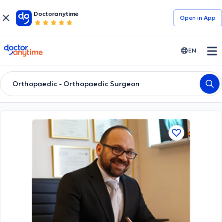
Doctoranytime
Open in Αpp
doctoranytime
EN
Orthopaedic - Orthopaedic Surgeon