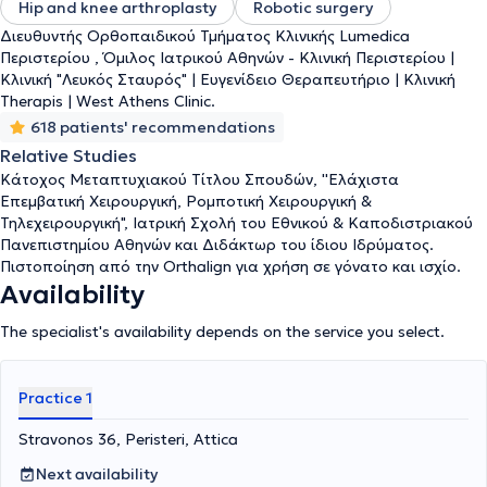
Hip and knee arthroplasty
Robotic surgery
Διευθυντής Ορθοπαιδικού Τμήματος Κλινικής Lumedica
Περιστερίου , Όμιλος Ιατρικού Αθηνών - Κλινική Περιστερίου |
Κλινική "Λευκός Σταυρός" | Ευγενίδειο Θεραπευτήριο | Κλινική
Therapis | West Athens Clinic.
618 patients' recommendations
Relative Studies
Κάτοχος Μεταπτυχιακού Τίτλου Σπουδών, ''Ελάχιστα
Επεμβατική Χειρουργική, Ρομποτική Χειρουργική &
Τηλεχειρουργική", Ιατρική Σχολή του Εθνικού & Καποδιστριακού
Πανεπιστημίου Αθηνών και Διδάκτωρ του ίδιου Ιδρύματος.
Πιστοποίηση από την Orthalign για χρήση σε γόνατο και ισχίο.
Availability
The specialist's availability depends on the service you select.
Practice 1
Stravonos 36, Peristeri, Attica
Next availability