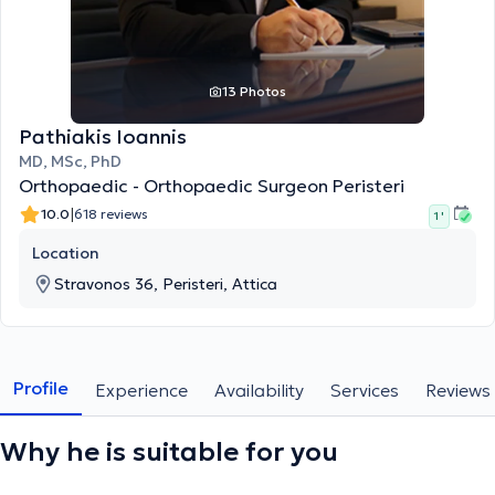
13 Photos
Pathiakis Ioannis
MD, MSc, PhD
Orthopaedic - Orthopaedic Surgeon Peristeri
|
10.0
618 reviews
1 '
Location
Stravonos 36, Peristeri, Attica
Profile
Experience
Availability
Services
Reviews
Why he is suitable for you