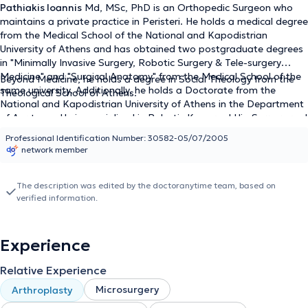
Pathiakis Ioannis
Md, MSc, PhD is an Orthopedic Surgeon who
maintains a private practice in Peristeri. He holds a medical degree
from the Medical School of the National and Kapodistrian
University of Athens and has obtained two postgraduate degrees
in "Minimally Invasive Surgery, Robotic Surgery & Tele-surgery
Medicine" and "Surgical Anatomy" from the Medical School of the
Beyond Medicine, he holds a degree in Social Theology from the
same university. Additionally, he holds a Doctorate from the
Theological School of Athens.
National and Kapodistrian University of Athens in the Department
of Anatomy. He is specialized in Robotic Knee and Hip Surgery and
in Microsurgical Bloodless Carpal Tunnel Release and holds a
Professional Identification Number: 30582-05/07/2005
diploma in Medical Acupuncture from the Scientific Association of
network member
Medical Acupuncturists of Greece. He has completed training at
numerous hospitals, while his specialty was completed in General
Surgery at the General Hospital of Ierapetra. Furthermore, during
The description was edited by the doctoranytime team, based on
verified information.
his career, he has taught courses on First Aid, Traumatology, and
musculoskeletal injuries at the IEK of Siteia and at the Volunteer
Corps of Samaritans and Rescuers of Siteia, respectively. Finally,
as part of his continuous education and updating in microsurgery
Experience
and medical acupuncture, the physician regularly attends medical
conferences, earning personal honorary distinctions.
Relative Experience
Microsurgery
Arthroplasty