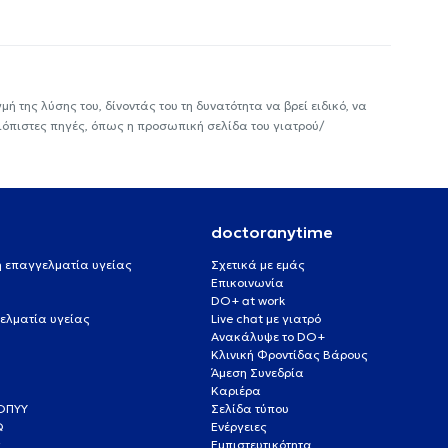
ή της λύσης του, δίνοντάς του τη δυνατότητα να βρεί ειδικό, να
ιόπιστες πηγές, όπως η προσωπική σελίδα του γιατρού/
doctoranytime
 ή επαγγελματία υγείας
Σχετικά με εμάς
Επικοινωνία
DO+ at work
ελματία υγείας
Live chat με γιατρό
Ανακάλυψε το DO+
Κλινική Φροντίδας Βάρους
Άμεση Συνεδρία
Καριέρα
ΕΟΠΥΥ
Σελίδα τύπου
Q
Ενέργειες
ς
Εμπιστευτικότητα