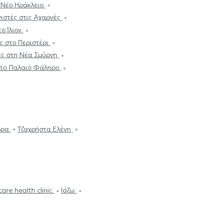
ο Νέο Ηράκλειο
νιστές στις Αχαρνές
το Ίλιον
ς στο Περιστέρι
ές στη Νέα Σμύρνη
στο Παλαιό Φάληρο
δρα
Τζαχρήστα Ελένη
are health clinic
Ιάζω