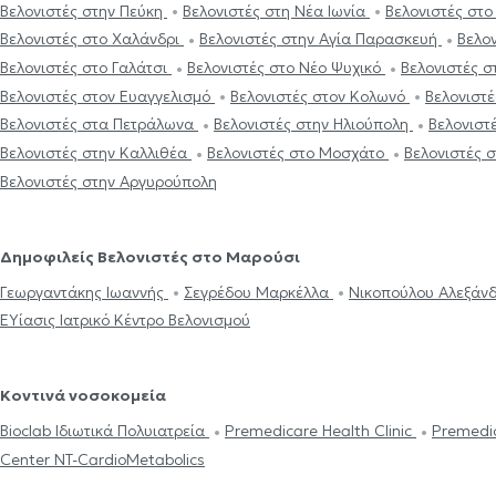
Βελονιστές στην Πεύκη
Βελονιστές στη Νέα Ιωνία
Βελονιστές στ
Βελονιστές στο Χαλάνδρι
Βελονιστές στην Αγία Παρασκευή
Βελο
Βελονιστές στο Γαλάτσι
Βελονιστές στο Νέο Ψυχικό
Βελονιστές σ
Βελονιστές στον Ευαγγελισμό
Βελονιστές στον Κολωνό
Βελονιστέ
Βελονιστές στα Πετράλωνα
Βελονιστές στην Ηλιούπολη
Βελονιστ
Βελονιστές στην Καλλιθέα
Βελονιστές στο Μοσχάτο
Βελονιστές 
Βελονιστές στην Αργυρούπολη
Δημοφιλείς Βελονιστές στο Μαρούσι
Γεωργαντάκης Ιωαννής
Σεγρέδου Μαρκέλλα
Νικοπούλου Αλεξάν
ΕΥίασις Ιατρικό Κέντρο Βελονισμού
Κοντινά νοσοκομεία
Bioclab Ιδιωτικά Πολυιατρεία
Premedicare Health Clinic
Premedic
Center NT-CardioMetabolics