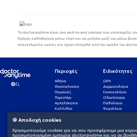
Το doctoranytime είναι ένα end-to-end solution που υποστηρίζει το
ζητήσει καθοδήγηση μέσω chat και να μιλήσει μαζί του μέσω βιντ
επαγγελματία υγείας και έχουν ελεγχθεί από την ομάδα του docto
Περιοχές
Ειδικότητες
Αθήνα
ΩΡΛ
EL
Θεσσαλονίκη
Δερματολόγοι
Πειραιάς
Γυναικολόγοι
Περιστέρι
Οδοντίατροι
Αμπελόκηποι
Παθολόγοι
Καλλιθέα
Ψυχολόγοι
Πάτρα
Οφθαλμίατροι
🍪 Αποδοχή cookies
Γλυφάδα
Ενδοκρινολόγοι
Νίκαια
Ουρολόγοι
Χρησιμοποιούμε cookies για να σου προσφέρουμε μια κορυ
Νέα Σμύρνη
Καρδιολόγοι
προσωποποιημένη εμπειρία doctoranytime και να σε βοηθή