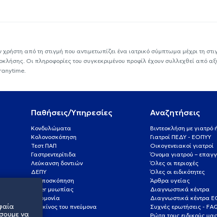
ν χρήστη από τη στιγμή που αντιμετωπίζει ένα ιατρικό σύμπτωμα μέχρι τη στιγμ
εοκλήσης. Οι πληροφορίες του συγκεκριμένου προφίλ έχουν συλλεχθεί από αξ
ranytime.
Παθήσεις/Υπηρεσίες
Αναζητήσεις
Κονδυλώματα
Βιντεοκλήση με γιατρό
Κολονοσκόπηση
Γιατροί ΠΕΔΥ - ΕΟΠΥΥ
Τεστ ΠΑΠ
Οικογενειακοί γιατροί
Γαστρεντερίτιδα
Όνομα γιατρού – επαγγ
Λεύκανση δοντιών
Όλες οι περιοχές
ΔΕΠΥ
Όλες οι ειδικότητες
Κολποσκόπηση
Άρθρα υγείας
Laser μυωπίας
Διαγνωστικά κέντρα
Πνευμονία
Διαγνωστικά κέντρα 
φαία
Καρκίνος του πνεύμονα
Συχνές ερωτήσεις - FA
σουμε να
Ρώτα τους ειδικούς μα