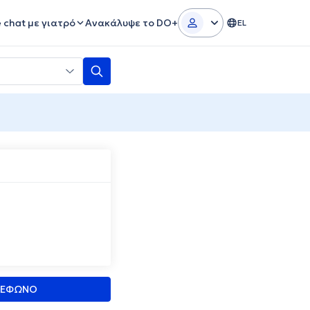
e chat με γιατρό
Ανακάλυψε το DO+
EL
ΛΕΦΩΝΟ