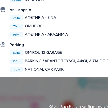
ψυχοθεραπείας. Επίσης, έχει εργαστεί εθελοντικά σε παι
αυτισμό και πραγματοποίησε την πρακτική της άσκηση σ
Λεωφορείο
Αττικής. Εργάστηκε ως σχολική Σύμβουλος Ψυχικής Υγεία
ΑΦΕΤΗΡΙΑ - ΣΙΝΑ
74m
Δευτεροβάθμια Εκπαίδευση.
ΟΜΗΡΟΥ
76m
ΑΦΕΤΗΡΙΑ - ΑΚΑΔΗΜΙΑ
Την περιγραφή επιμελείται η ομάδα του doctoranytime βασισμένη σε επαληθ
96m
Parking
OMIROU 12 GARAGE
131m
PARKING ΣΑΡΑΝΤΟΠΟΥΛΟΙ, ΑΦΟΙ, & ΣΙΑ Ε.Π.Ε
138m
NATIONAL CAR PARK
147m
Κάνε κλικ εδώ για να δεις τον χ