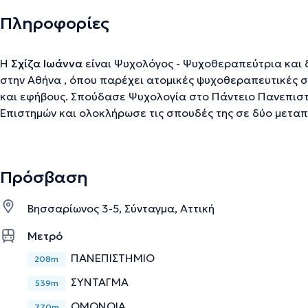
Πληροφορίες
Η
Σχίζα Ιωάννα
είναι Ψυχολόγος - Ψυχοθεραπεύτρια και δ
στην Αθήνα , όπου παρέχει ατομικές ψυχοθεραπευτικές συ
και εφήβους. Σπούδασε Ψυχολογία στο Πάντειο Πανεπιστ
Επιστημών και ολοκλήρωσε τις σπουδές της σε δύο μετα
Πρόγραμμα Σπουδών του Ελληνικού Ανοικτού Πανεπιστημίο
Γήρανσης και Χρόνιων Νοσημάτων” (κοινό ΜΠΣ με το Παν
Μεταπτυχιακό Πρόγραμμα Σπουδών του Ευρωπαϊκού Πανεπ
Πρόσβαση
«Επιστήμες της Αγωγής: Ειδική και Ενιαία Εκπαίδευση» (σε
Καποδιστριακό Πανεπιστήμιο Αθηνών). Ειδικεύτηκε με 4
Βησσαρίωνος 3-5, Σύνταγμα, Αττική
Γνωσιακή - Συμπεριφοριστική Θεραπεία ενηλίκων, παιδιώ
Γνωσιακών και Συμπεριφοριστικών Σπουδών και πιστοποιή
Μετρό
Supervision Standards Association for Behavioral and Cog
ΠΑΝΕΠΙΣΤΗΜΙΟ
208m
Επίσης, έχει παρακολουθήσει το Σεμινάριο Σχολικής Ψυχ
Αιγαίου. Διαθέτει εμπειρία έχοντας εργαστεί στο Ινστιτ
ΣΥΝΤΑΓΜΑ
539m
της Συμπεριφοράς στο τμήμα θεραπείας ενηλίκων, παρέχ
ΟΜΟΝΟΙΑ
770m