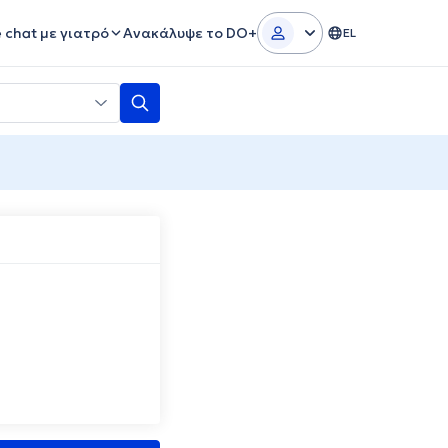
e chat με γιατρό
Ανακάλυψε το DO+
EL