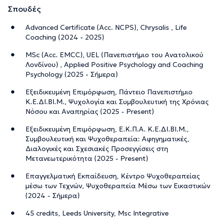
Την περιγραφή επιμελείται η ομάδα του doctoranytime βασισμένη σε
Σπουδές
επαληθευμένες πληροφορίες.
Advanced Certificate (Acc. NCPS), Chrysalis , Life
Coaching (2024 - 2025)
MSc (Acc. EMCC), UEL (Πανεπιστήμιο του Ανατολικού
Λονδίνου) , Applied Positive Psychology and Coaching
Psychology (2025 - Σήμερα)
Εξειδικευμένη Επιμόρφωση, Πάντειο Πανεπιστήμιο
Κ.Ε.ΔΙ.ΒΙ.Μ., Ψυχολογία και Συμβουλευτική της Χρόνιας
Νόσου και Αναπηρίας (2025 - Present)
Εξειδικευμένη Επιμόρφωση, Ε.Κ.Π.Α. Κ.Ε.ΔΙ.ΒΙ.Μ.,
Συμβουλευτική και Ψυχοθεραπεία: Αφηγηματικές,
Διαλογικές και Σχεσιακές Προσεγγίσεις στη
Μετανεωτερικότητα (2025 - Present)
Επαγγελματική Εκπαίδευση, Κέντρο Ψυχοθεραπείας
μέσω των Τεχνών, Ψυχοθεραπεία Μέσω των Εικαστικών
(2024 - Σήμερα)
45 credits, Leeds University, Msc Integrative