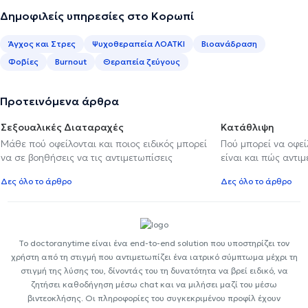
Δημοφιλείς υπηρεσίες στο Κορωπί
Άγχος και Στρες
Ψυχοθεραπεία ΛΟΑΤΚΙ
Βιοανάδραση
Φοβίες
Burnout
Θεραπεία ζεύγους
Προτεινόμενα άρθρα
Σεξουαλικές Διαταραχές
Κατάθλιψη
Μάθε πού οφείλονται και ποιος ειδικός μπορεί
Πού μπορεί να οφε
να σε βοηθήσεις να τις αντιμετωπίσεις
είναι και πώς αντι
Δες όλο το άρθρο
Δες όλο το άρθρο
Το doctoranytime είναι ένα end-to-end solution που υποστηρίζει τον
χρήστη από τη στιγμή που αντιμετωπίζει ένα ιατρικό σύμπτωμα μέχρι τη
στιγμή της λύσης του, δίνοντάς του τη δυνατότητα να βρεί ειδικό, να
ζητήσει καθοδήγηση μέσω chat και να μιλήσει μαζί του μέσω
βιντεοκλήσης. Οι πληροφορίες του συγκεκριμένου προφίλ έχουν