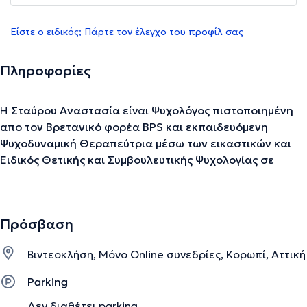
Είστε ο ειδικός; Πάρτε τον έλεγχο του προφίλ σας
Πληροφορίες
Η
Σταύρου Αναστασία
είναι
Ψυχολόγος πιστοποιημένη
απο τον Βρετανικό φορέα BPS και εκπαιδευόμενη
Ψυχοδυναμική Θεραπεύτρια μέσω των εικαστικών και
Ειδικός Θετικής και Συμβουλευτικής Ψυχολογίας σε
μεταπτυχιακό επίπεδο.
Πρόσβαση
Επίσης ολοκληρώνει επιμορφωτικά προγράμματα στο
Εθνικό και Καποδιστριακό Πανεπιστήμιο Αθηνών με
Βιντεοκλήση, Μόνο Online συνεδρίες, Κορωπί, Αττική
αντικείμενο
«Συμβουλευτική και Ψυχοθεραπεία:
Αφηγηματικές, Διαλογικές και Σχεσιακές Προσεγγίσεις
Parking
στη Μετανεωτερικότητα»
, καθώς και στο Πάντειο
Δεν διαθέτει parking