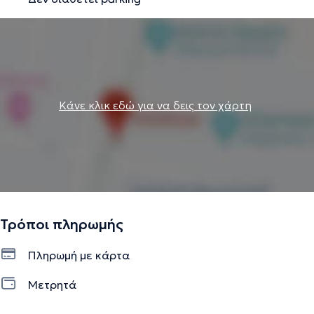
Πανεπιστήμιο με τίτλο
«Ψυχολογία και Συμβουλευτική της
Χρόνιας Νόσου και Αναπηρίας»
.
Ειδικεύεται στο να βοηθά τους θεραπευόμενους να
ξαναβρούν τη διαύγεια, τη δύναμη και την ανθεκτικότητα
Κάνε κλικ εδώ για να δεις τον χάρτη
τους μέσα από επιστημονικά τεκημηριωμένες και
δημιουργικές προσεγγίσεις και υπό αυστηρή εποπτεία
καθ'όλη τη δειάρκεια των σπουδών της. Μέσα από την
τέχνη, αλλά και την ροή του λόγου, ανακαλύπτει μαζί με
τους θεραπευόμενους νέους τρόπους για να
αντιμετωπίζουν τις προκλήσεις της ζωής και να
αναπτύσσουν ανθεκτικότητα.
Τρόποι πληρωμής
Πληρωμή με κάρτα
Έχει δουλέψει με ποικίλες ομάδες ατόμων, από
Μετρητά
ανθρώπους που διαχειρίζονται ψυχικές διαταραχές και
κρίσεις, μέχρι εκείνους που θέλουν να ξεκλειδώσουν το