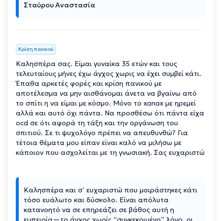
Σταύρου Αναστασία
Κρίση πανικού
Καλησπέρα σας. Είμαι γυναίκα 35 ετών και τους
τελευταίους μήνες έχω άγχος χωρις να έχει συμβεί κάτι.
Έπαθα αρκετές φορές και κρίση πανικού με
αποτέλεσμα να μην αισθάνομαι άνετα να βγαίνω από
το σπίτι η να είμαι με κόσμο. Μόνο το xanax με ηρεμεί
αλλά και αυτό όχι πάντα. Να προσθέσω ότι πάντα είχα
ocd σε ότι αφορά τη τάξη και την οργάνωση του
σπιτιού. Σε τι ψυχολόγο πρέπει να απευθυνθώ? Για
τέτοια θέματα μου είπαν είναι καλό να μιλήσω με
κάποιον που ασχολείται με τη γνωσιακή. Σας ευχαριστώ
Καλησπέρα και σ’ ευχαριστώ που μοιράστηκες κάτι
τόσο ευάλωτο και δύσκολο. Είναι απόλυτα
κατανοητό να σε επηρεάζει σε βάθος αυτή η
εμπειρία—το άγχος χωρίς “συγκεκριμένο” λόγο, οι