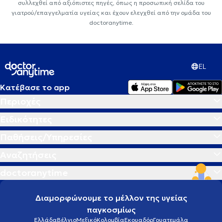
συλλεχθεί από αξιόπιστες πηγές, όπως η προσωπική σελίδα του
γιατρού/επαγγελματία υγείας και έχουν ελεγχθεί από την ομάδα του
doctoranytime.
EL
Κατέβασε το app
Περιοχές
Ειδικότητες
Παθήσεις/Υπηρεσίες
Αναζητήσεις
doctoranytime
Διαμορφώνουμε το μέλλον της υγείας
παγκοσμίως
Ελλάδα
Βέλγιο
Μεξικό
Κολομβία
Εκουαδόρ
Γουατεμάλα