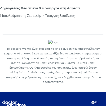
Δημοφιλείς Πλαστικοί Χειρουργοί στη Λάρισα
Μπουλούμπασης Σεραφείμ
Τσιόγγας Βασίλειος
Το doctoranytime είναι ένα end-to-end solution που υποστηρίζει τον
χρήστη από τη στιγμή που αντιμετωπίζει ένα ιατρικό σύμπτωμα μέχρι τη
στιγμή της λύσης του, δίνοντάς του τη δυνατότητα να βρεί ειδικό, να
ζητήσει καθοδήγηση μέσω chat και να μιλήσει μαζί του μέσω
βιντεοκλήσης. Οι πληροφορίες του συγκεκριμένου προφίλ έχουν
συλλεχθεί από αξιόπιστες πηγές, όπως η προσωπική σελίδα του
γιατρού/επαγγελματία υγείας και έχουν ελεγχθεί από την ομάδα του
doctoranytime.
EL