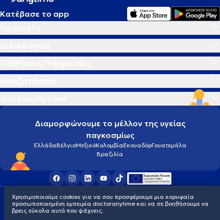
Κατέβασε το app
Περιοχές
Ειδικότητες
Παθήσεις/Υπηρεσίες
Αναζητήσεις
doctoranytime
Διαμορφώνουμε το μέλλον της υγείας
παγκοσμίως
Ελλάδα
Βέλγιο
Μεξικό
Κολομβία
Εκουαδόρ
Γουατεμάλα
Βραζιλία
Χρησιμοποιούμε cookies για να σου προσφέρουμε μια κορυφαία
Οροι χρήσης
Cookies
Πολιτική προστασίας προσωπικού απορρήτου
προσωποποιημένη εμπειρία doctoranytime και να σε βοηθήσουμε να
© 2026 doctoranytime
βρεις εύκολα αυτό που ψάχνεις.