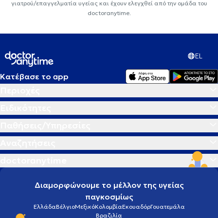
γιατρού/επαγγελματία υγείας και έχουν ελεγχθεί από την ομάδα του
doctoranytime.
EL
Κατέβασε το app
Περιοχές
Ειδικότητες
Παθήσεις/Υπηρεσίες
Αναζητήσεις
doctoranytime
Διαμορφώνουμε το μέλλον της υγείας
παγκοσμίως
Ελλάδα
Βέλγιο
Μεξικό
Κολομβία
Εκουαδόρ
Γουατεμάλα
Βραζιλία