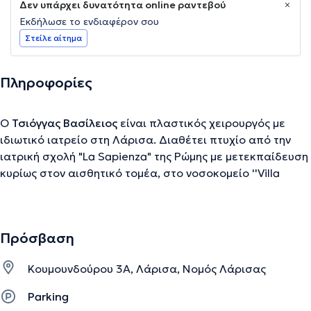
Δεν υπάρχει δυνατότητα online ραντεβού
Εκδήλωσε το ενδιαφέρον σου
Στείλε αίτημα
Πληροφορίες
Ο
Τσιόγγας Βασίλειος
είναι πλαστικός χειρουργός με
ιδιωτικό ιατρείο στη Λάρισα. Διαθέτει πτυχίο από την
ιατρική σχολή "La Sapienza" της Ρώμης με μετεκπαίδευση
κυρίως στον αισθητικό τομέα, στο νοσοκομείο ''Villa
Letizia'' στην Aquilla της Ιταλίας και στο νοσοκομείο "Savt
Eugenio" της Ρώμης. Επίσης ο γιατρός με την πολύχρονη
επαγγελματική του εμπειρία ειδικεύεται σε παθήσεις
Πρόσβαση
όπως η ανόρθωση στήθους, η αποκατάσταση από
μαστεκτομή, η αύξηση αλλά και μείωση στήθους, οι
Κουμουνδούρου 3Α, Λάρισα, Νομός Λάρισας
ρυτίδες έκφρασεις, η χαλάρωση κ.α.
Parking