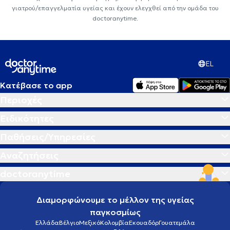
γιατρού/επαγγελματία υγείας και έχουν ελεγχθεί από την ομάδα του
doctoranytime.
EL
Κατέβασε το app
Περιοχές
Ειδικότητες
Παθήσεις/Υπηρεσίες
Αναζητήσεις
doctoranytime
Διαμορφώνουμε το μέλλον της υγείας
παγκοσμίως
Ελλάδα
Βέλγιο
Μεξικό
Κολομβία
Εκουαδόρ
Γουατεμάλα