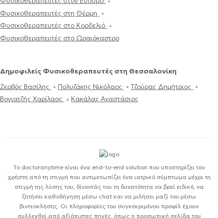
Φυσικοθεραπευτές στον Εύοσμο
Φυσικοθεραπευτές στη Θέρμη
Φυσικοθεραπευτές στο Κορδελιό
Φυσικοθεραπευτές στο Ωραιόκαστρο
Δημοφιλείς Φυσικοθεραπευτές στη Θεσσαλονίκη
Ζερβός Βασίλης
Πολυζάκης Νικόλαος
Τζούρας Δημήτριος
Βογιατζής Χαρίλαος
Κακάλας Αναστάσιος
Το doctoranytime είναι ένα end-to-end solution που υποστηρίζει τον
χρήστη από τη στιγμή που αντιμετωπίζει ένα ιατρικό σύμπτωμα μέχρι τη
στιγμή της λύσης του, δίνοντάς του τη δυνατότητα να βρεί ειδικό, να
ζητήσει καθοδήγηση μέσω chat και να μιλήσει μαζί του μέσω
βιντεοκλήσης. Οι πληροφορίες του συγκεκριμένου προφίλ έχουν
συλλεχθεί από αξιόπιστες πηγές, όπως η προσωπική σελίδα του