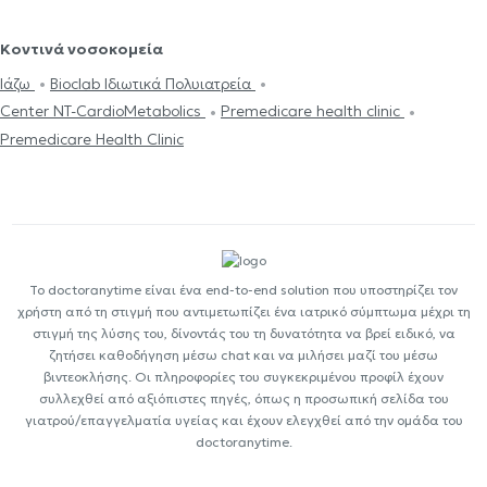
Κοντινά νοσοκομεία
Ιάζω
Bioclab Ιδιωτικά Πολυιατρεία
Center NT-CardioMetabolics
Premedicare health clinic
Premedicare Health Clinic
Το doctoranytime είναι ένα end-to-end solution που υποστηρίζει τον
χρήστη από τη στιγμή που αντιμετωπίζει ένα ιατρικό σύμπτωμα μέχρι τη
στιγμή της λύσης του, δίνοντάς του τη δυνατότητα να βρεί ειδικό, να
ζητήσει καθοδήγηση μέσω chat και να μιλήσει μαζί του μέσω
βιντεοκλήσης. Οι πληροφορίες του συγκεκριμένου προφίλ έχουν
συλλεχθεί από αξιόπιστες πηγές, όπως η προσωπική σελίδα του
γιατρού/επαγγελματία υγείας και έχουν ελεγχθεί από την ομάδα του
doctoranytime.