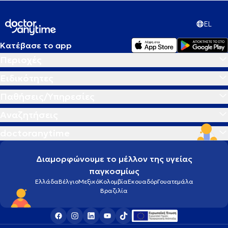
EL
Κατέβασε το app
Περιοχές
Ειδικότητες
Παθήσεις/Υπηρεσίες
Αναζητήσεις
doctoranytime
Διαμορφώνουμε το μέλλον της υγείας
παγκοσμίως
Ελλάδα
Βέλγιο
Μεξικό
Κολομβία
Εκουαδόρ
Γουατεμάλα
Βραζιλία