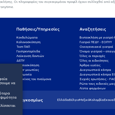
εοκλήσης. Οι πληροφορίες του συγκεκριμένου προφίλ έχουν συλλεχθεί από αξ
ranytime.
Παθήσεις/Υπηρεσίες
Αναζητήσεις
Κονδυλώματα
Βιντεοκλήση με γιατρό
Κολονοσκόπηση
Γιατροί ΠΕΔΥ - ΕΟΠΥΥ
Τεστ ΠΑΠ
Οικογενειακοί γιατροί
Γαστρεντερίτιδα
Όνομα γιατρού – επαγγ
Λεύκανση δοντιών
Όλες οι περιοχές
ΔΕΠΥ
Όλες οι ειδικότητες
Κολποσκόπηση
Άρθρα υγείας
Laser μυωπίας
Διαγνωστικά κέντρα
Πνευμονία
Διαγνωστικά κέντρα 
φαία
Καρκίνος του πνεύμονα
Συχνές ερωτήσεις - FA
σουμε να
Ρώτα τους ειδικούς μα
Λίστα φαρμάκων
σότερα
εψιμότητα
ς υγείας παγκοσμίως
Ελλάδα
Βέλγιο
Μεξικό
Κολομβία
Εκουαδ
ελίσσεται