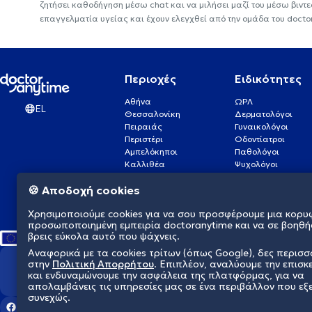
ζητήσει καθοδήγηση μέσω chat και να μιλήσει μαζί του μέσω βιντ
επαγγελματία υγείας και έχουν ελεγχθεί από την ομάδα του docto
Περιοχές
Ειδικότητες
Αθήνα
ΩΡΛ
EL
Θεσσαλονίκη
Δερματολόγοι
Πειραιάς
Γυναικολόγοι
Περιστέρι
Οδοντίατροι
Αμπελόκηποι
Παθολόγοι
Καλλιθέα
Ψυχολόγοι
Πάτρα
Οφθαλμίατροι
🍪 Αποδοχή cookies
Γλυφάδα
Ενδοκρινολόγοι
Νίκαια
Ουρολόγοι
Χρησιμοποιούμε cookies για να σου προσφέρουμε μια κορυ
Νέα Σμύρνη
Καρδιολόγοι
προσωποποιημένη εμπειρία doctoranytime και να σε βοηθή
βρεις εύκολα αυτό που ψάχνεις.
Αναφορικά με τα cookies τρίτων (όπως Google), δες περισ
στην
Πολιτική Απορρήτου
. Επιπλέον, αναλύουμε την επισκ
Διαμορφώνουμε το μέλλον τη
και ενδυναμώνουμε την ασφάλεια της πλατφόρμας, για να
απολαμβάνεις τις υπηρεσίες μας σε ένα περιβάλλον που εξ
συνεχώς.