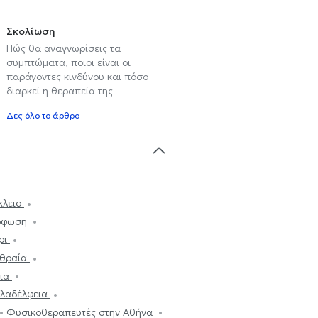
Σκολίωση
Πώς θα αναγνωρίσεις τα
συμπτώματα, ποιοι είναι οι
παράγοντες κινδύνου και πόσο
διαρκεί η θεραπεία της
Δες όλο το άρθρο
κλειο
όρφωση
ρι
υθραία
σια
ιλαδέλφεια
Φυσικοθεραπευτές στην Αθήνα