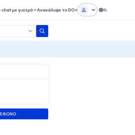
e chat με γιατρό
Ανακάλυψε το DO+
EL
ΛΕΦΩΝΟ