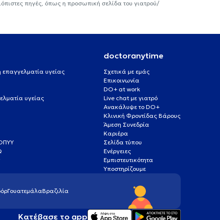
ιόπιστες πηγές, όπως η προσωπική σελίδα του γιατρού/
doctoranytime
 ή επαγγελματία υγείας
Σχετικά με εμάς
Επικοινωνία
DO+ at work
ελματία υγείας
Live chat με γιατρό
Ανακάλυψε το DO+
Κλινική Φροντίδας Βάρους
Άμεση Συνεδρία
Καριέρα
ΕΟΠΥΥ
Σελίδα τύπου
Q
Ενέργειες
ς
Εμπιστευτικότητα
Υποστηρίζουμε
όρ
Γουατεμάλα
Βραζιλία
Κατέβασε το app