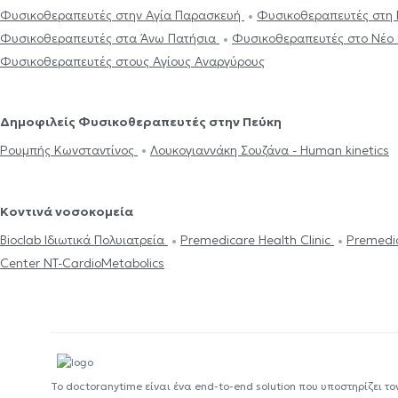
Φυσικοθεραπευτές στην Αγία Παρασκευή
Φυσικοθεραπευτές στη 
Φυσικοθεραπευτές στα Άνω Πατήσια
Φυσικοθεραπευτές στο Νέο
Φυσικοθεραπευτές στους Αγίους Αναργύρους
Δημοφιλείς Φυσικοθεραπευτές στην Πεύκη
Ρουμπής Κωνσταντίνος
Λουκογιαννάκη Σουζάνα - Human kinetics
Κοντινά νοσοκομεία
Bioclab Ιδιωτικά Πολυιατρεία
Premedicare Health Clinic
Premedic
Center NT-CardioMetabolics
Το doctoranytime είναι ένα end-to-end solution που υποστηρίζει το