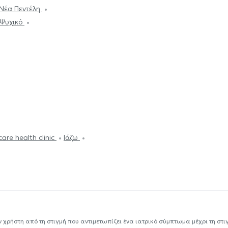
Νέα Πεντέλη
 Ψυχικό
are health clinic
Ιάζω
ν χρήστη από τη στιγμή που αντιμετωπίζει ένα ιατρικό σύμπτωμα μέχρι τη στιγμ