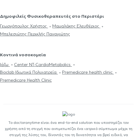
Δημοφιλείς Φυσικοθεραπευτές στο Περιστέρι
Γεωργόπουλος Χρήστος
Μαμαλάκης Ελευθέριος
Μπελεσιώτης Περικλής Παναγιώτης
Κοντινά νοσοκομεία
Ιάζω
Center NT-CardioMetabolics
Bioclab Ιδιωτικά Πολυιατρεία
Premedicare health clinic
Premedicare Health Clinic
Το doctoranytime είναι ένα end-to-end solution που υποστηρίζει τον
χρήστη από τη στιγμή που αντιμετωπίζει ένα ιατρικό σύμπτωμα μέχρι τη
στιγμή της λύσης του, δίνοντάς του τη δυνατότητα να βρεί ειδικό, να