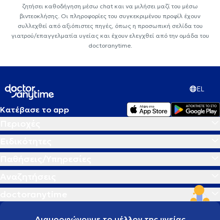
ζητήσει καθοδήγηση μέσω chat και να μιλήσει μαζί του μέσω
βιντεοκλήσης. Οι πληροφορίες του συγκεκριμένου προφίλ έχουν
συλλεχθεί από αξιόπιστες πηγές, όπως η προσωπική σελίδα του
γιατρού/επαγγελματία υγείας και έχουν ελεγχθεί από την ομάδα του
doctoranytime.
EL
Κατέβασε το app
Περιοχές
Ειδικότητες
Παθήσεις/Υπηρεσίες
Αναζητήσεις
doctoranytime
Διαμορφώνουμε το μέλλον της υγείας