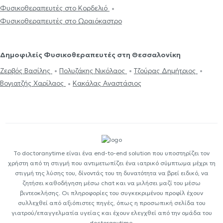
Φυσικοθεραπευτές στο Κορδελιό
Φυσικοθεραπευτές στο Ωραιόκαστρο
Δημοφιλείς Φυσικοθεραπευτές στη Θεσσαλονίκη
Ζερβός Βασίλης
Πολυζάκης Νικόλαος
Τζούρας Δημήτριος
Βογιατζής Χαρίλαος
Κακάλας Αναστάσιος
Το doctoranytime είναι ένα end-to-end solution που υποστηρίζει τον
χρήστη από τη στιγμή που αντιμετωπίζει ένα ιατρικό σύμπτωμα μέχρι τη
στιγμή της λύσης του, δίνοντάς του τη δυνατότητα να βρεί ειδικό, να
ζητήσει καθοδήγηση μέσω chat και να μιλήσει μαζί του μέσω
βιντεοκλήσης. Οι πληροφορίες του συγκεκριμένου προφίλ έχουν
συλλεχθεί από αξιόπιστες πηγές, όπως η προσωπική σελίδα του
γιατρού/επαγγελματία υγείας και έχουν ελεγχθεί από την ομάδα του
doctoranytime.