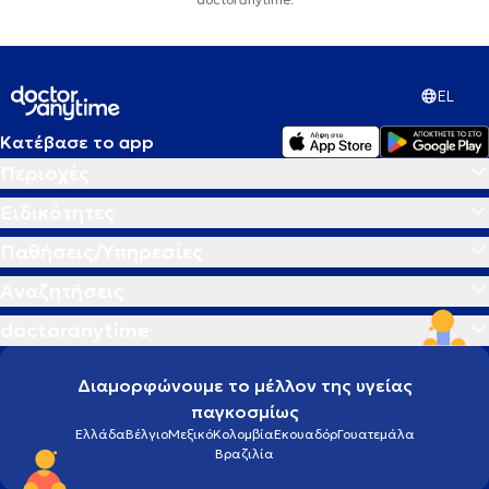
EL
Κατέβασε το app
Περιοχές
Ειδικότητες
Παθήσεις/Υπηρεσίες
Αναζητήσεις
doctoranytime
Διαμορφώνουμε το μέλλον της υγείας
παγκοσμίως
Ελλάδα
Βέλγιο
Μεξικό
Κολομβία
Εκουαδόρ
Γουατεμάλα
Βραζιλία