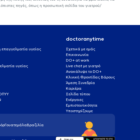
ιόπιστες πηγές, όπως η προσωπική σελίδα του γιατρού/
doctoranytime
 ή επαγγελματία υγείας
Σχετικά με εμάς
Επικοινωνία
DO+ at work
ελματία υγείας
Live chat με γιατρό
Ανακάλυψε το DO+
Κλινική Φροντίδας Βάρους
Άμεση Συνεδρία
Καριέρα
ΕΟΠΥΥ
Σελίδα τύπου
Q
Ενέργειες
ς
Εμπιστευτικότητα
Υποστηρίζουμε
όρ
Γουατεμάλα
Βραζιλία