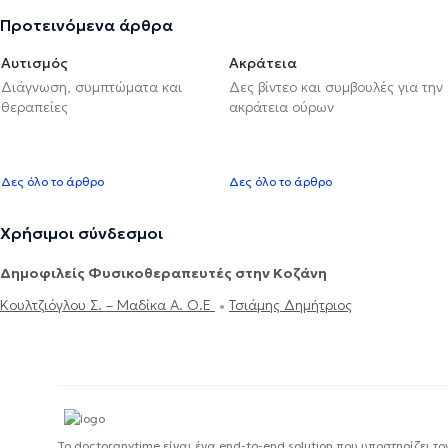
Προτεινόμενα άρθρα
Αυτισμός
Ακράτεια
Διάγνωση, συμπτώματα και
Δες βίντεο και συμβουλές για την
θεραπείες
ακράτεια ούρων
Δες όλο το άρθρο
Δες όλο το άρθρο
Χρήσιμοι σύνδεσμοι
Δημοφιλείς Φυσικοθεραπευτές στην Κοζάνη
Κουλτζιόγλου Σ. – Μαδίκα Α. Ο.Ε
Τσιάμης Δημήτριος
Το doctoranytime είναι ένα end-to-end solution που υποστηρίζει το