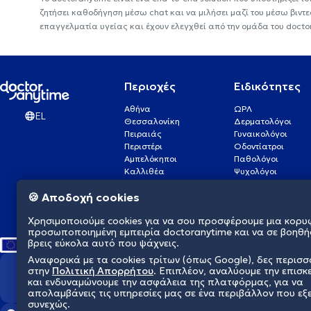
ζητήσει καθοδήγηση μέσω chat και να μιλήσει μαζί του μέσω βιντ
επαγγελματία υγείας και έχουν ελεγχθεί από την ομάδα του docto
Περιοχές
Ειδικότητες
Αθήνα
ΩΡΛ
EL
Θεσσαλονίκη
Δερματολόγοι
Πειραιάς
Γυναικολόγοι
Περιστέρι
Οδοντίατροι
Αμπελόκηποι
Παθολόγοι
Καλλιθέα
Ψυχολόγοι
Πάτρα
Οφθαλμίατροι
🍪 Αποδοχή cookies
Γλυφάδα
Ενδοκρινολόγοι
Νίκαια
Ουρολόγοι
Χρησιμοποιούμε cookies για να σου προσφέρουμε μια κορυ
Νέα Σμύρνη
Καρδιολόγοι
προσωποποιημένη εμπειρία doctoranytime και να σε βοηθή
βρεις εύκολα αυτό που ψάχνεις.
Αναφορικά με τα cookies τρίτων (όπως Google), δες περισ
στην
Πολιτική Απορρήτου
. Επιπλέον, αναλύουμε την επισκ
Διαμορφώνουμε το μέλλον τη
και ενδυναμώνουμε την ασφάλεια της πλατφόρμας, για να
απολαμβάνεις τις υπηρεσίες μας σε ένα περιβάλλον που εξ
συνεχώς.