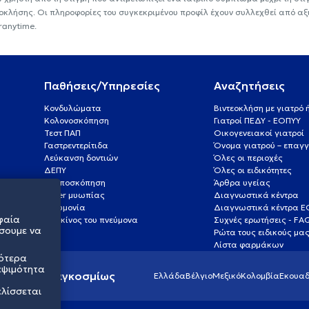
εοκλήσης. Οι πληροφορίες του συγκεκριμένου προφίλ έχουν συλλεχθεί από αξ
ranytime.
Παθήσεις/Υπηρεσίες
Αναζητήσεις
Κονδυλώματα
Βιντεοκλήση με γιατρό
Κολονοσκόπηση
Γιατροί ΠΕΔΥ - ΕΟΠΥΥ
Τεστ ΠΑΠ
Οικογενειακοί γιατροί
Γαστρεντερίτιδα
Όνομα γιατρού – επαγγ
Λεύκανση δοντιών
Όλες οι περιοχές
ΔΕΠΥ
Όλες οι ειδικότητες
Κολποσκόπηση
Άρθρα υγείας
Laser μυωπίας
Διαγνωστικά κέντρα
Πνευμονία
Διαγνωστικά κέντρα 
φαία
Καρκίνος του πνεύμονα
Συχνές ερωτήσεις - FA
σουμε να
Ρώτα τους ειδικούς μα
Λίστα φαρμάκων
σότερα
εψιμότητα
ς υγείας παγκοσμίως
Ελλάδα
Βέλγιο
Μεξικό
Κολομβία
Εκουαδ
ελίσσεται