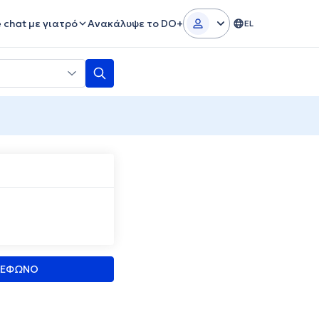
e chat με γιατρό
Ανακάλυψε το DO+
EL
ΛΕΦΩΝΟ