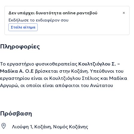
Δεν υπάρχει δυνατότητα online ραντεβού
Εκδήλωσε το ενδιαφέρον σου
Στείλε αίτημα
Πληροφορίες
Το εργαστήριο φυσικοθεραπείας
Κουλτζιόγλου Σ. –
Μαδίκα Α. Ο.Ε
βρίσκεται στην Κοζάνη. Υπεύθυνοι του
εργαστηρίου είναι οι Κουλτζιόγλου Στέλιος και Μαδίκα
Αργυρώ, οι οποίοι είναι απόφοιτοι του Ανώτατου
Τεχνολογικού Εκπαιδευτικού Ιδρύματος Λαμίας. Το
φυσικοθεραπευτήριο διαθέτει σύγχρονο εξοπλισμό,
εξειδικευμένο προσωπικό και ευχάριστο περιβάλλον. Το
Πρόσβαση
πρόγραμμα αποκατάστασης περιλαμβάνει
ηλεκτροθεραπεία, κινησιοθεραπεία, ειδικές τεχνικές
Λιούφη 1, Κοζάνη, Νομός Κοζάνης
κινητοποίησης, θεραπευτική μάλαξη, τη μέθοδο