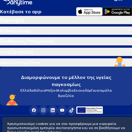
Κατέβασε το app
Περιοχές
Ειδικότητες
Παθήσεις/Υπηρεσίες
Αναζητήσεις
doctoranytime
Διαμορφώνουμε το μέλλον της υγείας
παγκοσμίως
Ελλάδα
Βέλγιο
Μεξικό
Κολομβία
Εκουαδόρ
Γουατεμάλα
Βραζιλία
Οροι χρήσης
Cookies
Πολιτική προστασίας προσωπικού απορρήτου
Χρησιμοποιούμε cookies για να σου προσφέρουμε μια κορυφαία
© 2026 doctoranytime
προσωποποιημένη εμπειρία doctoranytime και να σε βοηθήσουμε να
βρεις εύκολα αυτό που ψάχνεις.