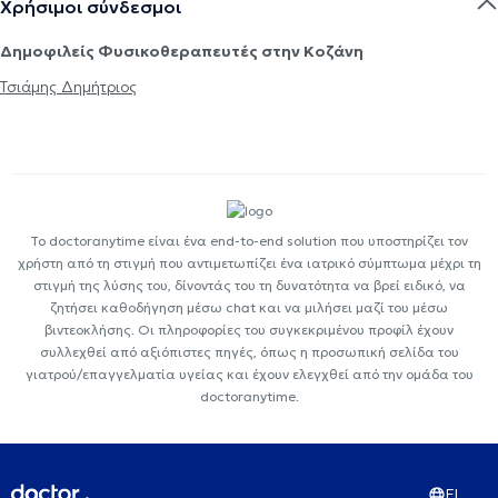
Χρήσιμοι σύνδεσμοι
Δημοφιλείς Φυσικοθεραπευτές στην Κοζάνη
Τσιάμης Δημήτριος
Το doctoranytime είναι ένα end-to-end solution που υποστηρίζει τον
χρήστη από τη στιγμή που αντιμετωπίζει ένα ιατρικό σύμπτωμα μέχρι τη
στιγμή της λύσης του, δίνοντάς του τη δυνατότητα να βρεί ειδικό, να
ζητήσει καθοδήγηση μέσω chat και να μιλήσει μαζί του μέσω
βιντεοκλήσης. Οι πληροφορίες του συγκεκριμένου προφίλ έχουν
συλλεχθεί από αξιόπιστες πηγές, όπως η προσωπική σελίδα του
γιατρού/επαγγελματία υγείας και έχουν ελεγχθεί από την ομάδα του
doctoranytime.
EL