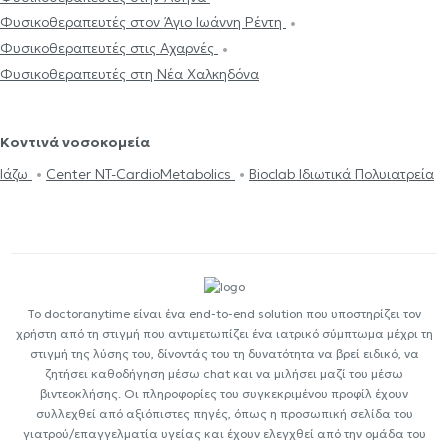
Φυσικοθεραπευτές στον Άγιο Ιωάννη Ρέντη
Φυσικοθεραπευτές στις Αχαρνές
Φυσικοθεραπευτές στη Νέα Χαλκηδόνα
Κοντινά νοσοκομεία
Ιάζω
Center NT-CardioMetabolics
Bioclab Ιδιωτικά Πολυιατρεία
Το doctoranytime είναι ένα end-to-end solution που υποστηρίζει τον
χρήστη από τη στιγμή που αντιμετωπίζει ένα ιατρικό σύμπτωμα μέχρι τη
στιγμή της λύσης του, δίνοντάς του τη δυνατότητα να βρεί ειδικό, να
ζητήσει καθοδήγηση μέσω chat και να μιλήσει μαζί του μέσω
βιντεοκλήσης. Οι πληροφορίες του συγκεκριμένου προφίλ έχουν
συλλεχθεί από αξιόπιστες πηγές, όπως η προσωπική σελίδα του
γιατρού/επαγγελματία υγείας και έχουν ελεγχθεί από την ομάδα του