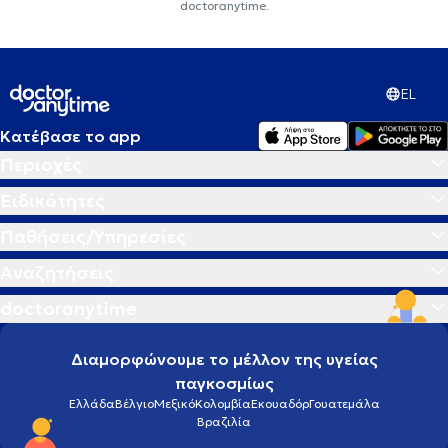
doctoranytime.
EL
Κατέβασε το app
Περιοχές
Ειδικότητες
Παθήσεις/Υπηρεσίες
Αναζητήσεις
doctoranytime
Διαμορφώνουμε το μέλλον της υγείας
παγκοσμίως
Ελλάδα
Βέλγιο
Μεξικό
Κολομβία
Εκουαδόρ
Γουατεμάλα
Βραζιλία