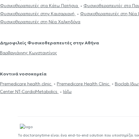
Φυσικοθεραπευτές στα Κάτω Πατήσια
Φυσικοθεραπευτές στο Πα
Φυσικοθεραπευτές στην Καισαριανή
Φυσικοθεραπευτές στη Νέα 
Φυσικοθεραπευτές στη Νέα Χαλκηδόνα
Δημοφιλείς Φυσικοθεραπευτές στην Αθήνα
Βαρβαγιάννης Κωνσταντίνος
Κοντινά νοσοκομεία
Premedicare health clinic
Premedicare Health Clinic
Bioclab Ιδι
Center NT-CardioMetabolics
Ιάζω
Το doctoranytime είναι ένα end-to-end solution που υποστηρίζει το