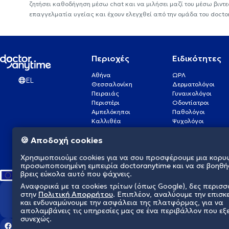
ζητήσει καθοδήγηση μέσω chat και να μιλήσει μαζί του μέσω βιντ
επαγγελματία υγείας και έχουν ελεγχθεί από την ομάδα του docto
Περιοχές
Ειδικότητες
Αθήνα
ΩΡΛ
EL
Θεσσαλονίκη
Δερματολόγοι
Πειραιάς
Γυναικολόγοι
Περιστέρι
Οδοντίατροι
Αμπελόκηποι
Παθολόγοι
Καλλιθέα
Ψυχολόγοι
Πάτρα
Οφθαλμίατροι
🍪 Αποδοχή cookies
Γλυφάδα
Ενδοκρινολόγοι
Νίκαια
Ουρολόγοι
Χρησιμοποιούμε cookies για να σου προσφέρουμε μια κορυ
Νέα Σμύρνη
Καρδιολόγοι
προσωποποιημένη εμπειρία doctoranytime και να σε βοηθή
βρεις εύκολα αυτό που ψάχνεις.
Αναφορικά με τα cookies τρίτων (όπως Google), δες περισ
στην
Πολιτική Απορρήτου
. Επιπλέον, αναλύουμε την επισκ
Διαμορφώνουμε το μέλλον τη
και ενδυναμώνουμε την ασφάλεια της πλατφόρμας, για να
απολαμβάνεις τις υπηρεσίες μας σε ένα περιβάλλον που εξ
συνεχώς.