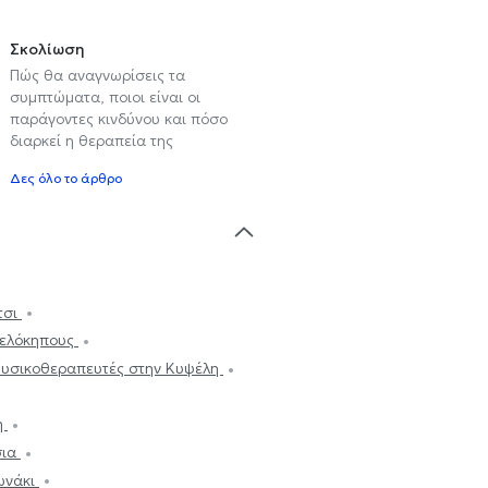
Σκολίωση
Πώς θα αναγνωρίσεις τα
συμπτώματα, ποιοι είναι οι
παράγοντες κινδύνου και πόσο
διαρκεί η θεραπεία της
Δες όλο το άρθρο
τσι
πελόκηπους
υσικοθεραπευτές στην Κυψέλη
η
σια
ωνάκι