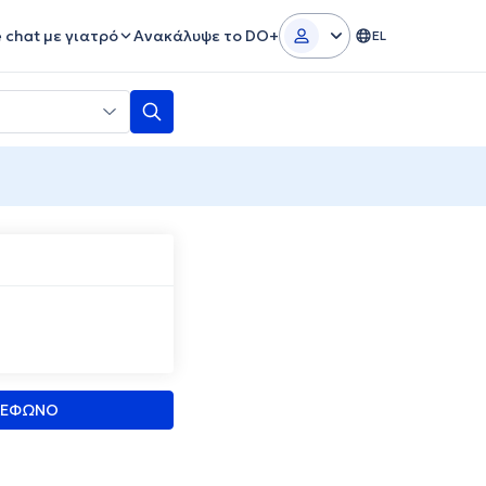
e chat με γιατρό
Ανακάλυψε το DO+
EL
ΛΕΦΩΝΟ