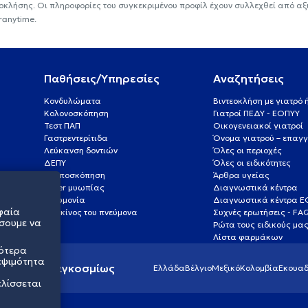
εοκλήσης. Οι πληροφορίες του συγκεκριμένου προφίλ έχουν συλλεχθεί από αξ
ranytime.
Παθήσεις/Υπηρεσίες
Αναζητήσεις
Κονδυλώματα
Βιντεοκλήση με γιατρό
Κολονοσκόπηση
Γιατροί ΠΕΔΥ - ΕΟΠΥΥ
Τεστ ΠΑΠ
Οικογενειακοί γιατροί
Γαστρεντερίτιδα
Όνομα γιατρού – επαγγ
Λεύκανση δοντιών
Όλες οι περιοχές
ΔΕΠΥ
Όλες οι ειδικότητες
Κολποσκόπηση
Άρθρα υγείας
Laser μυωπίας
Διαγνωστικά κέντρα
Πνευμονία
Διαγνωστικά κέντρα 
φαία
Καρκίνος του πνεύμονα
Συχνές ερωτήσεις - FA
σουμε να
Ρώτα τους ειδικούς μα
Λίστα φαρμάκων
σότερα
εψιμότητα
ς υγείας παγκοσμίως
Ελλάδα
Βέλγιο
Μεξικό
Κολομβία
Εκουαδ
ελίσσεται