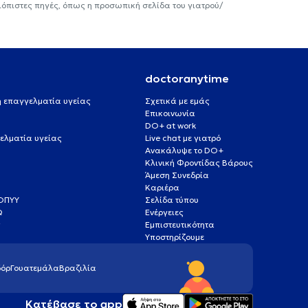
ιόπιστες πηγές, όπως η προσωπική σελίδα του γιατρού/
doctoranytime
 ή επαγγελματία υγείας
Σχετικά με εμάς
Επικοινωνία
DO+ at work
ελματία υγείας
Live chat με γιατρό
Ανακάλυψε το DO+
Κλινική Φροντίδας Βάρους
Άμεση Συνεδρία
Καριέρα
ΕΟΠΥΥ
Σελίδα τύπου
Q
Ενέργειες
ς
Εμπιστευτικότητα
Υποστηρίζουμε
όρ
Γουατεμάλα
Βραζιλία
Κατέβασε το app