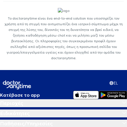
Το doctoranytime είναι ένα end-to-end solution που υποστηρίζει τον
χρήστη από τη στιγμή που αντιμετωπίζει ένα ιατρικό σύμπτωμα μέχρι τη
στιγμή της λύσης του, δίνοντάς του τη δυνατότητα να βρεί ειδικό, να
ζητήσει καθοδήγηση μέσω chat και να μιλήσει μαζί του μέσω
βιντεοκλήσης. Οι πληροφορίες του συγκεκριμένου προφίλ έχουν
συλλεχθεί από αξιόπιστες πηγές, όπως η προσωπική σελίδα του
γιατρού/επαγγελματία υγείας και έχουν ελεγχθεί από την ομάδα του
doctoranytime.
EL
Κατέβασε το app
Περιοχές
Ειδικότητες
Παθήσεις/Υπηρεσίες