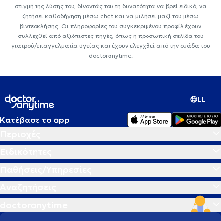
στιγμή της λύσης του, δίνοντάς του τη δυνατότητα να βρεί ειδικό, να
ζητήσει καθοδήγηση μέσω chat και να μιλήσει μαζί του μέσω
βιντεοκλήσης. Οι πληροφορίες του συγκεκριμένου προφίλ έχουν
συλλεχθεί από αξιόπιστες πηγές, όπως η προσωπική σελίδα του
γιατρού/επαγγελματία υγείας και έχουν ελεγχθεί από την ομάδα του
doctoranytime.
EL
Κατέβασε το app
Περιοχές
Ειδικότητες
Παθήσεις/Υπηρεσίες
Αναζητήσεις
doctoranytime