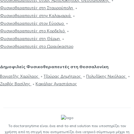
Φυσικοθεραπευτές στους Αμπελοκήπους Θεσσαλονίκης
Φυσικοθεραπευτές στη Σταυρούπολη
Φυσικοθεραπευτές στην Καλαμαριά
Φυσικοθεραπευτές στον Εύοσμο
Φυσικοθεραπευτές στο Κορδελιό
Φυσικοθεραπευτές στη Θέρμη
Φυσικοθεραπευτές στο Ωραιόκαστρο
Δημοφιλείς Φυσικοθεραπευτές στη Θεσσαλονίκη
Βογιατζής Χαρίλαος
Τζούρας Δημήτριος
Πολυζάκης Νικόλαος
Ζερβός Βασίλης
Κακάλας Αναστάσιος
Το doctoranytime είναι ένα end-to-end solution που υποστηρίζει τον
χρήστη από τη στιγμή που αντιμετωπίζει ένα ιατρικό σύμπτωμα μέχρι τη