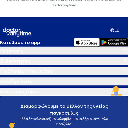
doctoranytime.
EL
Κατέβασε το app
Περιοχές
Ειδικότητες
Παθήσεις/Υπηρεσίες
Αναζητήσεις
doctoranytime
Διαμορφώνουμε το μέλλον της υγείας
παγκοσμίως
Ελλάδα
Βέλγιο
Μεξικό
Κολομβία
Εκουαδόρ
Γουατεμάλα
Βραζιλία