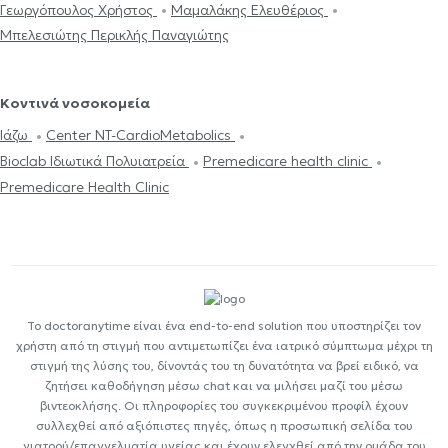
Γεωργόπουλος Χρήστος
Μαμαλάκης Ελευθέριος
Μπελεσιώτης Περικλής Παναγιώτης
Κοντινά νοσοκομεία
Ιάζω
Center NT-CardioMetabolics
Bioclab Ιδιωτικά Πολυιατρεία
Premedicare health clinic
Premedicare Health Clinic
Το doctoranytime είναι ένα end-to-end solution που υποστηρίζει τον
χρήστη από τη στιγμή που αντιμετωπίζει ένα ιατρικό σύμπτωμα μέχρι τη
στιγμή της λύσης του, δίνοντάς του τη δυνατότητα να βρεί ειδικό, να
ζητήσει καθοδήγηση μέσω chat και να μιλήσει μαζί του μέσω
βιντεοκλήσης. Οι πληροφορίες του συγκεκριμένου προφίλ έχουν
συλλεχθεί από αξιόπιστες πηγές, όπως η προσωπική σελίδα του
γιατρού/επαγγελματία υγείας και έχουν ελεγχθεί από την ομάδα του