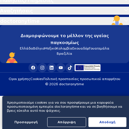
Παθήσεις/Υπηρεσίες
Αναζητήσεις
doctoranytime
Διαμορφώνουμε το μέλλον της υγείας
παγκοσμίως
Ελλάδα
Βέλγιο
Μεξικό
Κολομβία
Εκουαδόρ
Γουατεμάλα
Βραζιλία
Οροι χρήσης
Cookies
Πολιτική προστασίας προσωπικού απορρήτου
© 2026 doctoranytime
Χρησιμοποιούμε cookies για να σου προσφέρουμε μια κορυφαία
προσωποποιημένη εμπειρία doctoranytime και να σε βοηθήσουμε να
βρεις εύκολα αυτό που ψάχνεις.
Προσαρμογή
Απόρριψη
Aποδοχή