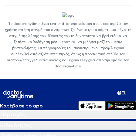
Το doctoranytime είναι ένα end-to-end solution που υποστηρίζει τον
χρήστη από τη στιγμή που αντιμετωπίζει ένα ιατρικό σύμπτωμα μέχρι τη
στιγμή της λύσης του, δίνοντάς του τη δυνατότητα να βρεί ειδικό, να
ζητήσει καθοδήγηση μέσω chat και να μιλήσει μαζί του μέσω
βιντεοκλήσης. Οι πληροφορίες του συγκεκριμένου προφίλ έχουν
συλλεχθεί από αξιόπιστες πηγές, όπως η προσωπική σελίδα του
γιατρού/επαγγελματία υγείας και έχουν ελεγχθεί από την ομάδα του
doctoranytime.
EL
Κατέβασε το app
Περιοχές
Ειδικότητες