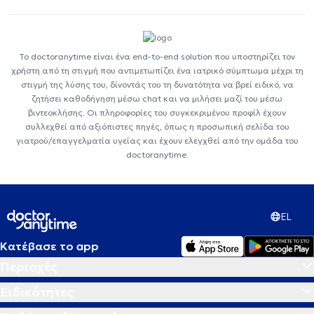
Το doctoranytime είναι ένα end-to-end solution που υποστηρίζει τον
χρήστη από τη στιγμή που αντιμετωπίζει ένα ιατρικό σύμπτωμα μέχρι τη
στιγμή της λύσης του, δίνοντάς του τη δυνατότητα να βρεί ειδικό, να
ζητήσει καθοδήγηση μέσω chat και να μιλήσει μαζί του μέσω
βιντεοκλήσης. Οι πληροφορίες του συγκεκριμένου προφίλ έχουν
συλλεχθεί από αξιόπιστες πηγές, όπως η προσωπική σελίδα του
γιατρού/επαγγελματία υγείας και έχουν ελεγχθεί από την ομάδα του
doctoranytime.
EL
Κατέβασε το app
Περιοχές
Ειδικότητες