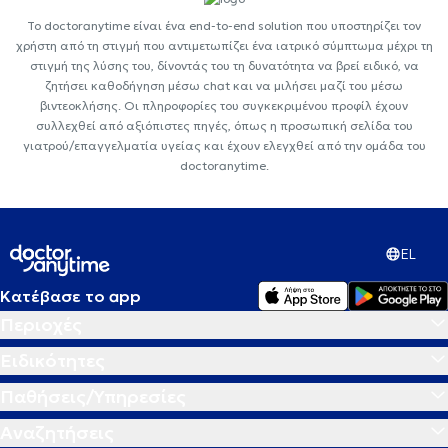
Το doctoranytime είναι ένα end-to-end solution που υποστηρίζει τον
χρήστη από τη στιγμή που αντιμετωπίζει ένα ιατρικό σύμπτωμα μέχρι τη
στιγμή της λύσης του, δίνοντάς του τη δυνατότητα να βρεί ειδικό, να
ζητήσει καθοδήγηση μέσω chat και να μιλήσει μαζί του μέσω
βιντεοκλήσης. Οι πληροφορίες του συγκεκριμένου προφίλ έχουν
συλλεχθεί από αξιόπιστες πηγές, όπως η προσωπική σελίδα του
γιατρού/επαγγελματία υγείας και έχουν ελεγχθεί από την ομάδα του
doctoranytime.
EL
Κατέβασε το app
Περιοχές
Ειδικότητες
Παθήσεις/Υπηρεσίες
Αναζητήσεις