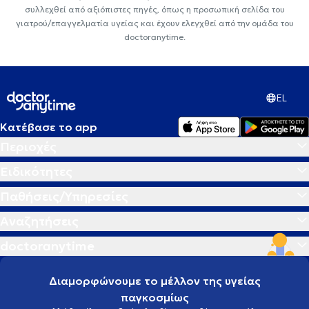
συλλεχθεί από αξιόπιστες πηγές, όπως η προσωπική σελίδα του
γιατρού/επαγγελματία υγείας και έχουν ελεγχθεί από την ομάδα του
doctoranytime.
EL
Κατέβασε το app
Περιοχές
Ειδικότητες
Παθήσεις/Υπηρεσίες
Αναζητήσεις
doctoranytime
Διαμορφώνουμε το μέλλον της υγείας
παγκοσμίως