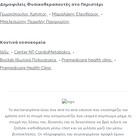
Δημοφιλείς Φυσικοθεραπευτές στο Περιστέρι
Γεωργόπουλος Χρήστος
Μαμαλάκης Ελευθέριος
Μπελεσιώτης Περικλής Παναγιώτης
Κοντινά νοσοκομεία
Ιάζω
Center NT-CardioMetabolics
Bioclab Ιδιωτικά Πολυιατρεία
Premedicare health clinic
Premedicare Health Clinic
Το doctoranytime είναι ένα end-to-end solution που υποστηρίζει τον
χρήστη από τη στιγμή που αντιμετωπίζει ένα ιατρικό σύμπτωμα μέχρι τη
στιγμή της λύσης του, δίνοντάς του τη δυνατότητα να βρεί ειδικό, να
ζητήσει καθοδήγηση μέσω chat και να μιλήσει μαζί του μέσω
βιντεοκλήσης. Οι πληροφορίες του συγκεκριμένου προφίλ έχουν